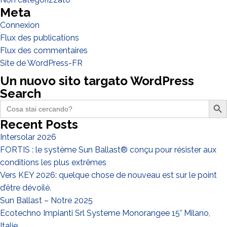
Meta
EPC
Connexion
Distributeur
Flux des publications
Autre
Flux des commentaires
Site de WordPress-FR
Un nuovo sito targato WordPress
Search
Search Butto
Search
for:
Recent Posts
Intersolar 2026
FORTIS : le système Sun Ballast® conçu pour résister aux
conditions les plus extrêmes
Vers KEY 2026: quelque chose de nouveau est sur le point
J'ai lu et j'accepte la
politique de confidentialité*
d’être dévoilé.
Sun Ballast – Notre 2025
Ecotechno Impianti Srl Systeme Monorangee 15° Milano,
Italie