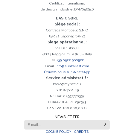
Certificat international
de design industriel DM/056946
BASIC SBRL
Siège social :
Contrada Monticello S.N.C
85042 Lagonegro (PZ)
Siège opérationnel :
Via Danubio, 8
42124 Reggio Emilia (RE) – Italy
Tél.
+39 0522 960926
Email.
info@sunballast.com
Écrivez-nous sur WhatsApp
Service administratif :
basic@mypec.eu
SDI: W7YVJK9
N° TVA: 02557770357
CCIAA/REA: RE 292573
Cap. Soc. 100.000,00 €
NEWSLETTER
COOKIE POLICY
CREDITS