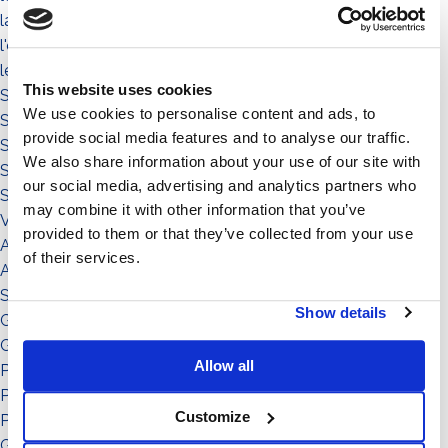
la communauté
l'environnement
le territoire
This website uses cookies
Sistema a Vela 11°
We use cookies to personalise content and ads, to
Sistema Est-Ovest
provide social media features and to analyse our traffic.
Sistema a Vela
We also share information about your use of our site with
Sistema Connect
our social media, advertising and analytics partners who
Sistema Standard
may combine it with other information that you’ve
Video illustrativi
provided to them or that they’ve collected from your use
Accessori
of their services.
Accessorio
Sistema
Show details
Grado di inclinazione: 12°
Grado di inclinazione: 11°
Allow all
Potenza: da 151 a in su
Potenza: da 0 a 50
Customize
Potenza: da 51 a 150
Grado di inclinazione: 30°