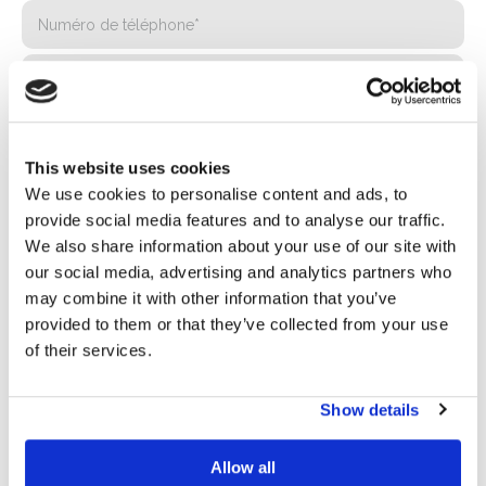
This website uses cookies
We use cookies to personalise content and ads, to
provide social media features and to analyse our traffic.
We also share information about your use of our site with
our social media, advertising and analytics partners who
Politique de confidentialité*
may combine it with other information that you’ve
J'autorise le traitement de mes données conformément
provided to them or that they’ve collected from your use
aux dispositions de la
politique de confidentialité
of their services.
Newsletter
Show details
En cochant cette case, vous acceptez de recevoir du
matériel publicitaire sur les produits et services fournis par
Allow all
Basic S.B.R.L. par le biais de newsletters. Vous pouvez vous