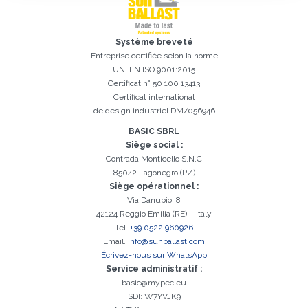
Système breveté
Entreprise certifiée selon la norme
UNI EN ISO 9001:2015
Certificat n° 50 100 13413
Certificat international
de design industriel DM/056946
Inscription réussi. Vérifiez votre boîte e-mail pour procéder à
Il est essentiel d'accepter la politique de confidentialité
Désolé, vous avez rencontré l'erreur suivante:
Le champ Téléphone est obligatoire
Le champ Prénom est obligatoire
Le champ Agence est obligatoire
Le champ E-mail est obligatoire
Le champ Nom est obligatoire
Le champ Ville est obligatoire
E-mail saisi invalide
BASIC SBRL
l'activation
Siège social :
Contrada Monticello S.N.C
85042 Lagonegro (PZ)
Siège opérationnel :
Via Danubio, 8
42124 Reggio Emilia (RE) – Italy
Tél.
+39 0522 960926
Email.
info@sunballast.com
Écrivez-nous sur WhatsApp
Service administratif :
basic@mypec.eu
SDI: W7YVJK9