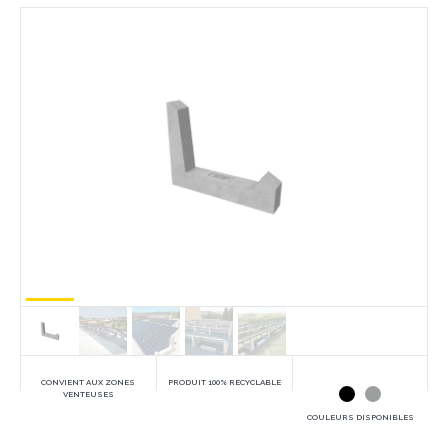
CONVIENT AUX ZONES
PRODUIT 100% RECYCLABLE
VENTEUSES
COULEURS DISPONIBLES