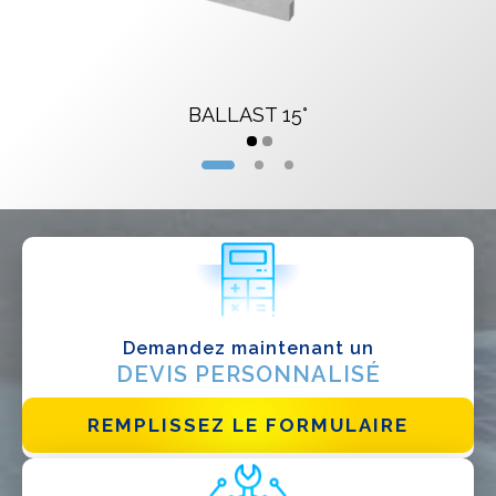
Installateur
Designer
EPC
BALLAST 15°
Distributeur
Autre
Demandez maintenant un
DEVIS PERSONNALISÉ
REMPLISSEZ LE FORMULAIRE
J'ai lu et j'accepte la
politique de confidentialité*