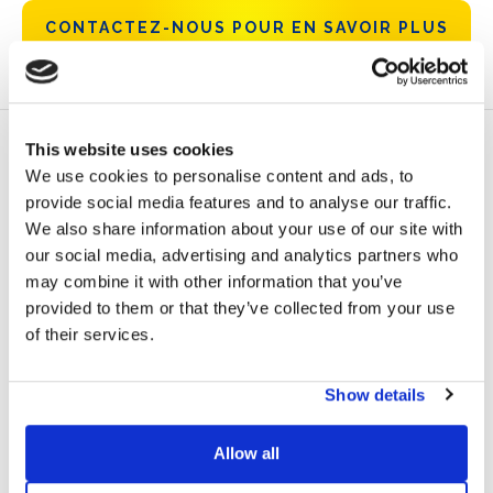
CONTACTEZ-NOUS POUR EN SAVOIR PLUS
DESCRIPTION ET
FAQ
MONTAGE VIDÉO
FICHE TECHNIQUE
BALLAST 30°.1
This website uses cookies
Le système de fixation Sun Ballast 30.1 est réalisé en béton
We use cookies to personalise content and ads, to
vibrant et renforcé et permet une inclinaison de 30 °. Le
provide social media features and to analyse our traffic.
matériau avec lequel est réalisé le ballast a une classe
We also share information about your use of our site with
d’exposition XC4 ainsi qu’une classe de résistance de C32/40.
our social media, advertising and analytics partners who
Il remplit soit la fonction de support que de ballast aux
may combine it with other information that you’ve
panneaux photovoltaïques et ne doit pas être fixé sur la
provided to them or that they’ve collected from your use
couverture mais seulement appuyée. Lors de l’installation, une
of their services.
gaine de protection en caoutchouc est posée entre le support
et le couvercle.
Show details
Allow all