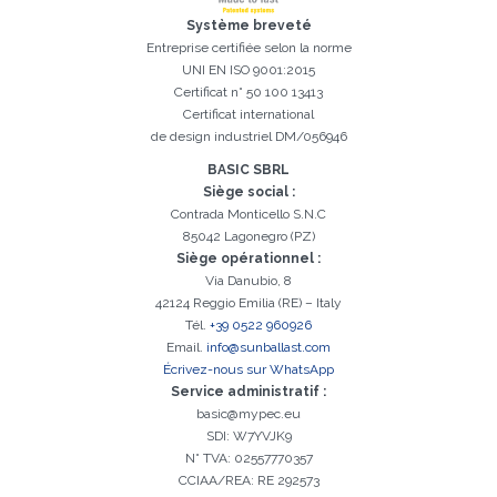
Système breveté
Inscription réussi. Vérifiez votre boîte e-mail pour procéder à
Entreprise certifiée selon la norme
Il est essentiel d'accepter la politique de confidentialité
Désolé, vous avez rencontré l'erreur suivante:
Le champ Téléphone est obligatoire
Le champ Prénom est obligatoire
Le champ Agence est obligatoire
Le champ E-mail est obligatoire
Le champ Nom est obligatoire
Le champ Ville est obligatoire
E-mail saisi invalide
l'activation
UNI EN ISO 9001:2015
Certificat n° 50 100 13413
Certificat international
de design industriel DM/056946
BASIC SBRL
Siège social :
Contrada Monticello S.N.C
85042 Lagonegro (PZ)
Siège opérationnel :
Via Danubio, 8
42124 Reggio Emilia (RE) – Italy
Tél.
+39 0522 960926
Email.
info@sunballast.com
Écrivez-nous sur WhatsApp
Service administratif :
basic@mypec.eu
SDI: W7YVJK9
N° TVA: 02557770357
CCIAA/REA: RE 292573