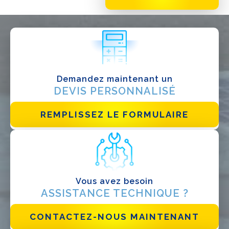
QUE FAITES-VOUS?*
Installateur
Designer
EPC
Demandez maintenant un
Distributeur
DEVIS PERSONNALISÉ
Autre
REMPLISSEZ LE FORMULAIRE
Vous avez besoin
ASSISTANCE TECHNIQUE ?
CONTACTEZ-NOUS MAINTENANT
J'ai lu et j'accepte la
politique de confidentialité*