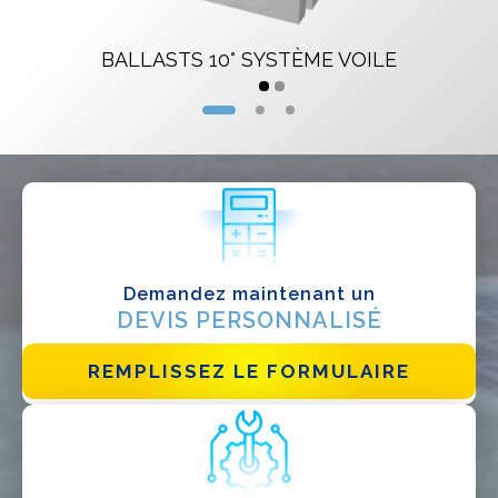
Designer
BALLASTS 10° SYSTÈME VOILE
EPC
Distributeur
Autre
Demandez maintenant un
DEVIS PERSONNALISÉ
REMPLISSEZ LE FORMULAIRE
J'ai lu et j'accepte la
politique de confidentialité*