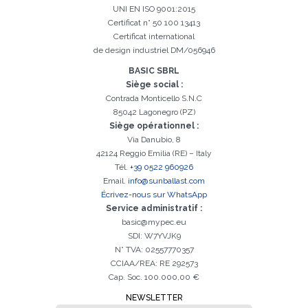
l'activation
UNI EN ISO 9001:2015
Certificat n° 50 100 13413
Certificat international
de design industriel DM/056946
BASIC SBRL
Siège social :
Contrada Monticello S.N.C
85042 Lagonegro (PZ)
Siège opérationnel :
Via Danubio, 8
42124 Reggio Emilia (RE) – Italy
Tél.
+39 0522 960926
Email.
info@sunballast.com
Écrivez-nous sur WhatsApp
Service administratif :
basic@mypec.eu
SDI: W7YVJK9
N° TVA: 02557770357
CCIAA/REA: RE 292573
Cap. Soc. 100.000,00 €
NEWSLETTER