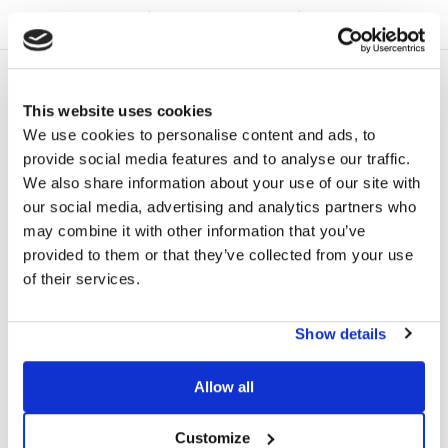
DESCRIPTION ET
FAQ
MONTAGE VIDÉO
FICHE TECHNIQUE
BALLAST 15°
Le système de fixation Sun Ballast 15° est réalisé en béton
This website uses cookies
vibrant et renforcé et permet une inclinaison de 15 °. Le
We use cookies to personalise content and ads, to
matériau avec lequel est réalisé le ballast a une classe
provide social media features and to analyse our traffic.
d’exposition XC4 ainsi qu’une classe de résistance de C32/40.
We also share information about your use of our site with
Il remplit soit la fonction de support que de ballast aux
our social media, advertising and analytics partners who
panneaux photovoltaïques et ne doit pas être fixé sur la
may combine it with other information that you’ve
couverture mais seulement appuyée. Lors de l’installation, une
provided to them or that they’ve collected from your use
gaine de protection en caoutchouc est posée entre le support
of their services.
et le couvercle.
Show details
Allow all
Customize