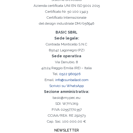
È indispensabile accettare la Privacy Policy
Spiacenti, si è verificato il seguente errore:
Il campo Cognome è obbligatorio
Il campo Telefono è obbligatorio
Il campo Azienda è obbligatorio
Il campo E-mail è obbligatorio
Il campo Nome è obbligatorio
Il campo Città è obbligatorio
E-mail inserita non valida
mail per procedere all'attivazione
Azienda certificata
UNI EN ISO 9001 2015
Certificato Nr. 50 100 13413
Certificato Internazionale
del design industriale DM/056946
BASIC SBRL
Sede legale:
Contrada Monticello S.N.C
85042 Lagonegro (PZ)
Sede operativa
Via Danubio, 8
42124 Reggio Emilia (RE) – Italia
Tel.
0522 960926
Email.
info@sunballast.com
Scrivici su WhatsApp
Sezione amministrativa:
basic@mypec.eu
SDI: W7YVJK9
P.IVA 02557770357
CCIAA/REA: RE 292573
Cap. Soc. 100.000,00 €
NEWSLETTER