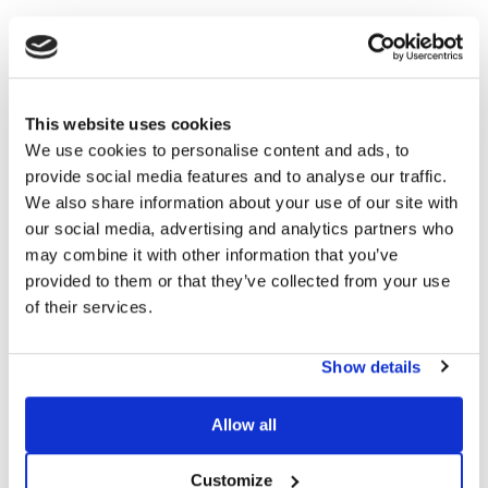
ZAVORRA 15°
Il sistema di fissaggio
Sun Ballast 15°
è realizzato in
calcestruzzo vibrato e rinforzato e permette
un’inclinazione
di 15°
. Il materiale con cui è realizzata la zavorra ha una
classe
This website uses cookies
di esposizione XC4
oltre che una
classe di resistenza di
We use cookies to personalise content and ads, to
C32/40
.
provide social media features and to analyse our traffic.
Svolge sia la funzione di
supporto che di zavorra ai pannelli
We also share information about your use of our site with
fotovoltaici e non deve essere fissata sulla copertura
ma
our social media, advertising and analytics partners who
solo appoggiata. Durante l’installazione viene posata
may combine it with other information that you’ve
una
guaina di protezione in gomma
tra il supporto e la
provided to them or that they’ve collected from your use
copertura.
of their services.
I
pannelli fotovoltaici
sono agganciati sul supporto dotato
di boccola M8 tramite apposite graffe centrali e l’orientamento
Show details
del modulo può essere orizzontale o verticale.
Allow all
Customize