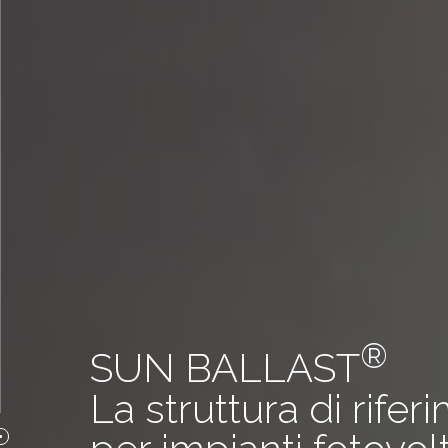
®
EASYWEST
Scopri la nuova