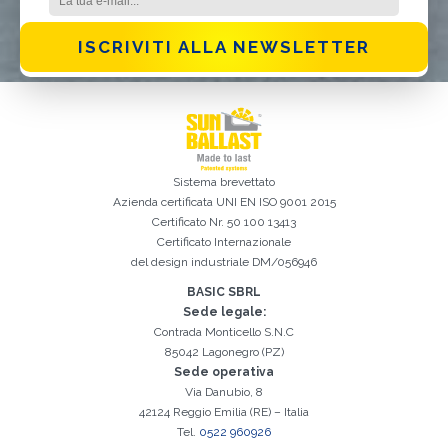
ISCRIVITI ALLA NEWSLETTER
Iscrizione effettuata con successo. Verificare la propria casella e-
È indispensabile accettare la Privacy Policy
Spiacenti, si è verificato il seguente errore:
Il campo Cognome è obbligatorio
Il campo Telefono è obbligatorio
Il campo Azienda è obbligatorio
Il campo E-mail è obbligatorio
Il campo Nome è obbligatorio
Il campo Città è obbligatorio
E-mail inserita non valida
mail per procedere all'attivazione
Sistema brevettato
Azienda certificata
UNI EN ISO 9001 2015
Certificato Nr. 50 100 13413
Certificato Internazionale
del design industriale DM/056946
BASIC SBRL
Sede legale:
Contrada Monticello S.N.C
85042 Lagonegro (PZ)
Sede operativa
Via Danubio, 8
42124 Reggio Emilia (RE) – Italia
Tel.
0522 960926