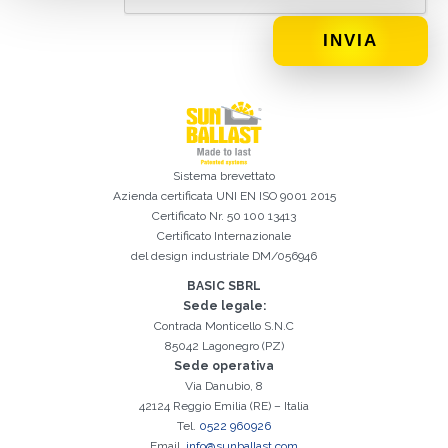
EPC
Distributore
Altro
Sistema brevettato
Azienda certificata
UNI EN ISO 9001 2015
Ho letto e accetto la
Privacy Policy*
Certificato Nr. 50 100 13413
Certificato Internazionale
del design industriale DM/056946
BASIC SBRL
Sede legale:
Contrada Monticello S.N.C
85042 Lagonegro (PZ)
Sede operativa
Via Danubio, 8
42124 Reggio Emilia (RE) – Italia
Tel.
0522 960926
Iscrizione effettuata con successo. Verificare la propria casella e-
È indispensabile accettare la Privacy Policy
Spiacenti, si è verificato il seguente errore:
Il campo Cognome è obbligatorio
Il campo Telefono è obbligatorio
Il campo Azienda è obbligatorio
Il campo E-mail è obbligatorio
Il campo Nome è obbligatorio
Il campo Città è obbligatorio
E-mail inserita non valida
Email.
info@sunballast.com
mail per procedere all'attivazione