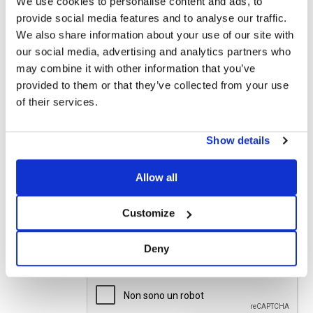
We use cookies to personalise content and ads, to
provide social media features and to analyse our traffic.
We also share information about your use of our site with
our social media, advertising and analytics partners who
may combine it with other information that you’ve
Privacy*
provided to them or that they’ve collected from your use
Autorizzo il trattamento dei miei dati secondo quanto
of their services.
previsto dalla
Privacy Policy
di Basic S.r.l .
Show details
Newsletter
Spuntando questa casella accetti di ricevere materiale
Allow all
pubblicitario sui prodotti e servizi forniti da Basic S.B.R.L.
mediante l’invio di newsletter. In qualsiasi momento potrai
Customize
disiscriverti cliccando sull’apposito link situato a piè di
pagina della email.
Deny
DI COSA DI OCCUPI?*
Installatore
Progettista