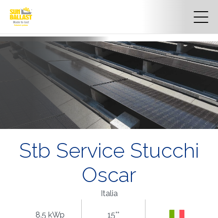
Stb Service Stucchi
Oscar
Italia
8.5 kWp
15°°