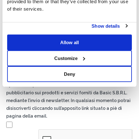
provided to them or that they’ve collected from your use
of their services.
Show details
Allow all
Privacy*
Autorizzo il trattamento dei miei dati secondo quanto
Customize
previsto dalla
Privacy Policy
di Basic S.r.l .
Deny
Newsletter
Spuntando questa casella accetti di ricevere materiale
pubblicitario sui prodotti e servizi forniti da Basic S.B.R.L.
mediante l’invio di newsletter. In qualsiasi momento potrai
disiscriverti cliccando sull’apposito link situato a piè di
pagina della email.