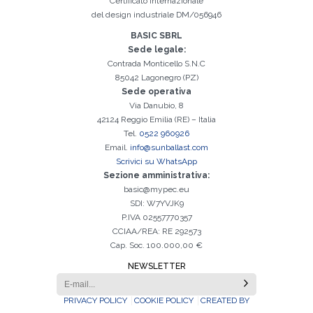
Certificato Internazionale
Iscrizione effettuata con successo. Verificare la propria casella e-
È indispensabile accettare la Privacy Policy
Spiacenti, si è verificato il seguente errore:
Il campo Cognome è obbligatorio
Il campo Telefono è obbligatorio
Il campo Azienda è obbligatorio
Il campo E-mail è obbligatorio
Il campo Nome è obbligatorio
Il campo Città è obbligatorio
E-mail inserita non valida
mail per procedere all'attivazione
del design industriale DM/056946
BASIC SBRL
Sede legale:
Contrada Monticello S.N.C
85042 Lagonegro (PZ)
Sede operativa
Via Danubio, 8
42124 Reggio Emilia (RE) – Italia
Tel.
0522 960926
Email.
info@sunballast.com
Scrivici su WhatsApp
Sezione amministrativa:
basic@mypec.eu
SDI: W7YVJK9
P.IVA 02557770357
CCIAA/REA: RE 292573
Cap. Soc. 100.000,00 €
NEWSLETTER
PRIVACY POLICY
COOKIE POLICY
CREATED BY