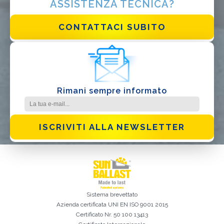
ASSISTENZA TECNICA?
Ho letto e accetto la
Privacy Policy*
CONTATTACI SUBITO
Rimani sempre informato
ISCRIVITI ALLA NEWSLETTER
Sistema brevettato
Azienda certificata
UNI EN ISO 9001 2015
Certificato Nr. 50 100 13413