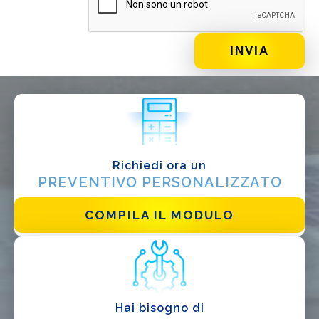
DI COSA DI OCCUPI?*
Installatore
Progettista
EPC
Distributore
Richiedi ora un
Altro
PREVENTIVO PERSONALIZZATO
COMPILA IL MODULO
Hai bisogno di