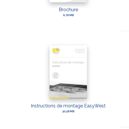
Brochure
6,76 MB
Instructions de montage EasyWest
30,58 MB