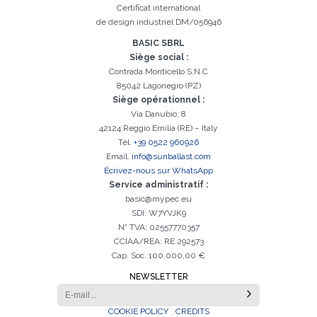
Certificat international
de design industriel DM/056946
BASIC SBRL
Siège social :
Contrada Monticello S.N.C
85042 Lagonegro (PZ)
Siège opérationnel :
Via Danubio, 8
42124 Reggio Emilia (RE) – Italy
Tél.
+39 0522 960926
Email.
info@sunballast.com
Écrivez-nous sur WhatsApp
Service administratif :
basic@mypec.eu
SDI: W7YVJK9
N° TVA: 02557770357
CCIAA/REA: RE 292573
Cap. Soc. 100.000,00 €
NEWSLETTER
COOKIE POLICY
CREDITS