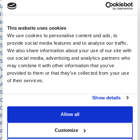
la communauté
l'environnement
le territoire
This website uses cookies
Sistema a Vela 11°
We use cookies to personalise content and ads, to
Sistema Est-Ovest
provide social media features and to analyse our traffic.
Sistema a Vela
We also share information about your use of our site with
Sistema Connect
our social media, advertising and analytics partners who
Sistema Standard
may combine it with other information that you’ve
Video illustrativi
provided to them or that they’ve collected from your use
Accessori
of their services.
Accessorio
Sistema
Show details
Grado di inclinazione: 12°
Grado di inclinazione: 11°
Allow all
Potenza: da 151 a in su
Potenza: da 0 a 50
Customize
Potenza: da 51 a 150
Grado di inclinazione: 30°