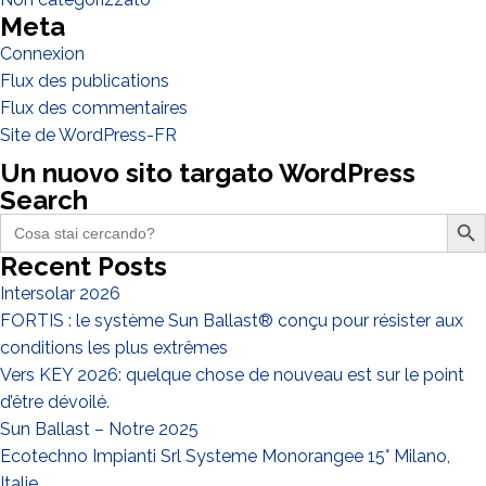
Meta
EPC
Connexion
Distributeur
Flux des publications
Autre
Flux des commentaires
Site de WordPress-FR
Un nuovo sito targato WordPress
Search
Search Butto
Search
for:
Recent Posts
Intersolar 2026
FORTIS : le système Sun Ballast® conçu pour résister aux
conditions les plus extrêmes
Vers KEY 2026: quelque chose de nouveau est sur le point
J'ai lu et j'accepte la
politique de confidentialité*
d’être dévoilé.
Sun Ballast – Notre 2025
Ecotechno Impianti Srl Systeme Monorangee 15° Milano,
Italie