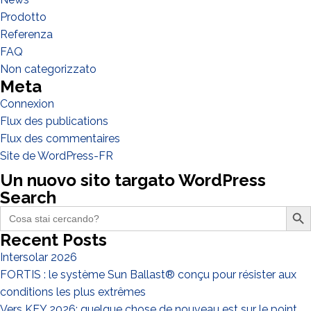
Prodotto
QUE FAITES-VOUS?*
Installateur
Referenza
FAQ
Designer
Non categorizzato
EPC
Meta
Distributeur
Connexion
Flux des publications
Autre
Flux des commentaires
Site de WordPress-FR
Un nuovo sito targato WordPress
Search
Search Butto
Search
for:
Recent Posts
Intersolar 2026
FORTIS : le système Sun Ballast® conçu pour résister aux
conditions les plus extrêmes
Vers KEY 2026: quelque chose de nouveau est sur le point
J'ai lu et j'accepte la
politique de confidentialité*