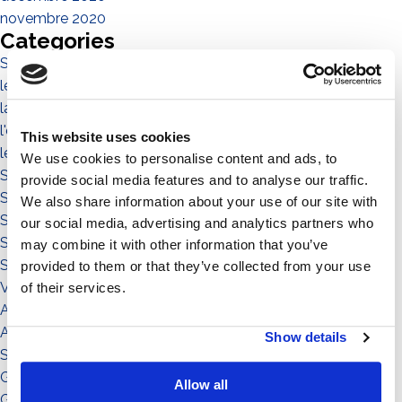
novembre 2020
Categories
Sistema No-Flex
les personnes
la communauté
l'environnement
This website uses cookies
le territoire
We use cookies to personalise content and ads, to
Sistema a Vela 11°
provide social media features and to analyse our traffic.
Sistema Est-Ovest
We also share information about your use of our site with
Sistema a Vela
our social media, advertising and analytics partners who
Sistema Connect
may combine it with other information that you’ve
Sistema Standard
provided to them or that they’ve collected from your use
Video illustrativi
of their services.
Accessori
Accessorio
Show details
Sistema
Grado di inclinazione: 12°
Allow all
Grado di inclinazione: 11°