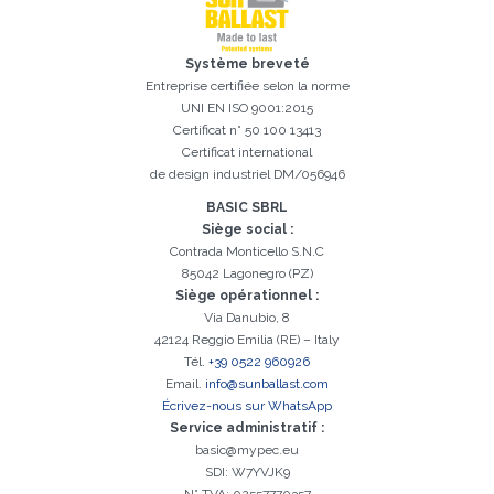
Système breveté
Inscription réussi. Vérifiez votre boîte e-mail pour procéder à
Il est essentiel d'accepter la politique de confidentialité
Désolé, vous avez rencontré l'erreur suivante:
Le champ Téléphone est obligatoire
Le champ Prénom est obligatoire
Le champ Agence est obligatoire
Le champ E-mail est obligatoire
Le champ Nom est obligatoire
Le champ Ville est obligatoire
E-mail saisi invalide
Entreprise certifiée selon la norme
l'activation
UNI EN ISO 9001:2015
Certificat n° 50 100 13413
Certificat international
de design industriel DM/056946
BASIC SBRL
Siège social :
Contrada Monticello S.N.C
85042 Lagonegro (PZ)
Siège opérationnel :
Via Danubio, 8
42124 Reggio Emilia (RE) – Italy
Tél.
+39 0522 960926
Email.
info@sunballast.com
Écrivez-nous sur WhatsApp
Service administratif :
basic@mypec.eu
SDI: W7YVJK9