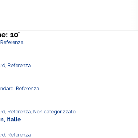
e: 10°
Referenza
ard
,
Referenza
andard
,
Referenza
ard
,
Referenza
,
Non categorizzato
, Italie
ard
,
Referenza