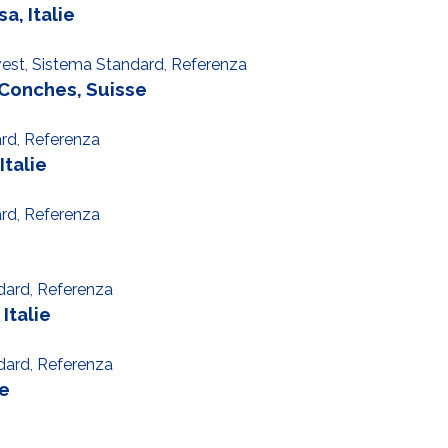
, Italie
vest
,
Sistema Standard
,
Referenza
Conches, Suisse
ard
,
Referenza
talie
ard
,
Referenza
e
dard
,
Referenza
Italie
dard
,
Referenza
ie