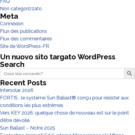
FAQ
Non categorizzato
Meta
Connexion
Flux des publications
Flux des commentaires
J'ai lu et j'accepte la
politique de confidentialité*
Site de WordPress-FR
Un nuovo sito targato WordPress
Search
Search Butto
Search
for:
Recent Posts
Intersolar 2026
FORTIS : le système Sun Ballast® conçu pour résister aux
conditions les plus extrêmes
Vers KEY 2026: quelque chose de nouveau est sur le point
d’être dévoilé.
Sun Ballast – Notre 2025