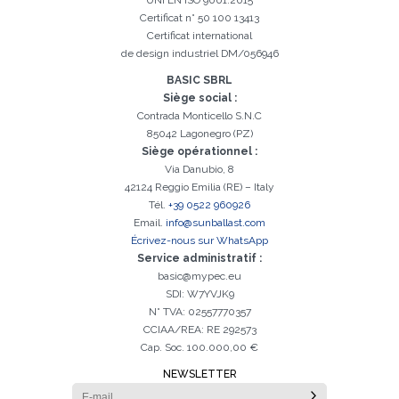
UNI EN ISO 9001:2015
Certificat n° 50 100 13413
Certificat international
de design industriel DM/056946
BASIC SBRL
Siège social :
Contrada Monticello S.N.C
85042 Lagonegro (PZ)
Siège opérationnel :
Via Danubio, 8
42124 Reggio Emilia (RE) – Italy
Tél.
+39 0522 960926
Email.
info@sunballast.com
Écrivez-nous sur WhatsApp
Service administratif :
basic@mypec.eu
SDI: W7YVJK9
N° TVA: 02557770357
CCIAA/REA: RE 292573
Cap. Soc. 100.000,00 €
NEWSLETTER