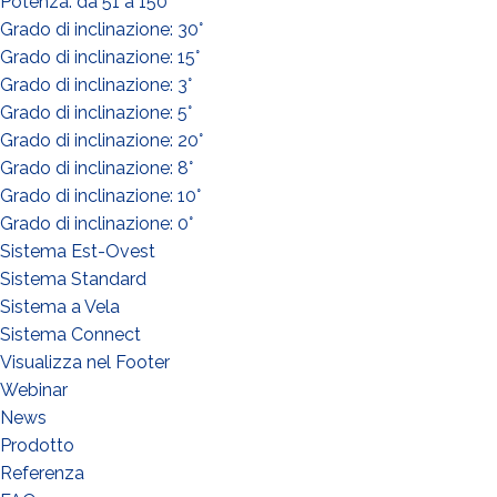
Potenza: da 51 a 150
Grado di inclinazione: 30°
Grado di inclinazione: 15°
Grado di inclinazione: 3°
Grado di inclinazione: 5°
QUE FAITES-VOUS?*
Grado di inclinazione: 20°
Installateur
Grado di inclinazione: 8°
Designer
Grado di inclinazione: 10°
Grado di inclinazione: 0°
EPC
Sistema Est-Ovest
Distributeur
Sistema Standard
Autre
Sistema a Vela
Sistema Connect
Visualizza nel Footer
Webinar
News
Prodotto
Referenza