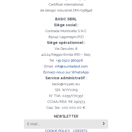
Certificat international
de design industriel DM/056946
BASIC SBRL
Siège social :
Contrada Monticello S.N.C
85042 Lagonegro (PZ)
Siège opérationnel :
Via Danubio, 8
42124 Reggio Emilia (RE) – Italy
Tél.
+39 0522 960926
Email.
info@sunballast.com
Écrivez-nous sur WhatsApp
Service administratif :
basic@mypec.eu
SDI: W7YVJK9
N° TVA: 02557770357
CCIAA/REA: RE 292573
Cap. Soc. 100.000,00 €
NEWSLETTER
COOKIE POLICY
CREDITS