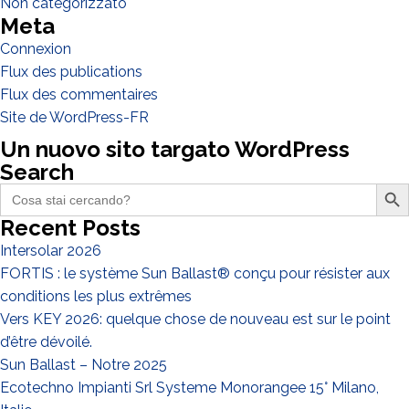
Non categorizzato
Meta
Connexion
Flux des publications
Flux des commentaires
J'ai lu et j'accepte la
politique de confidentialité*
Site de WordPress-FR
Un nuovo sito targato WordPress
Search
Search Butto
Search
for:
Recent Posts
Intersolar 2026
FORTIS : le système Sun Ballast® conçu pour résister aux
conditions les plus extrêmes
Vers KEY 2026: quelque chose de nouveau est sur le point
d’être dévoilé.
Sun Ballast – Notre 2025
Ecotechno Impianti Srl Systeme Monorangee 15° Milano,