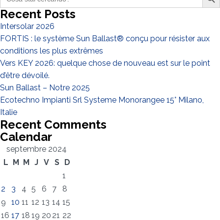
for:
Recent Posts
Intersolar 2026
FORTIS : le système Sun Ballast® conçu pour résister aux
conditions les plus extrêmes
Vers KEY 2026: quelque chose de nouveau est sur le point
d’être dévoilé.
Sun Ballast – Notre 2025
Ecotechno Impianti Srl Systeme Monorangee 15° Milano,
Italie
Recent Comments
Calendar
septembre 2024
L
M
M
J
V
S
D
1
2
3
4
5
6
7
8
9
10
11
12
13
14
15
16
17
18
19
20
21
22