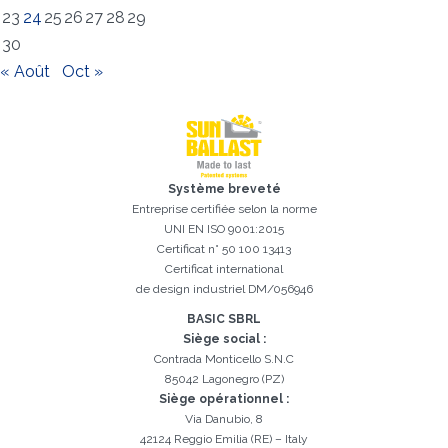
23
24
25
26
27
28
29
Inscription réussi. Vérifiez votre boîte e-mail pour procéder à
Il est essentiel d'accepter la politique de confidentialité
Désolé, vous avez rencontré l'erreur suivante:
Le champ Téléphone est obligatoire
Le champ Prénom est obligatoire
Le champ Agence est obligatoire
Le champ E-mail est obligatoire
Le champ Nom est obligatoire
Le champ Ville est obligatoire
E-mail saisi invalide
l'activation
30
« Août
Oct »
Système breveté
Entreprise certifiée selon la norme
UNI EN ISO 9001:2015
Certificat n° 50 100 13413
Certificat international
de design industriel DM/056946
BASIC SBRL
Siège social :
Contrada Monticello S.N.C
85042 Lagonegro (PZ)
Siège opérationnel :
Via Danubio, 8
42124 Reggio Emilia (RE) – Italy