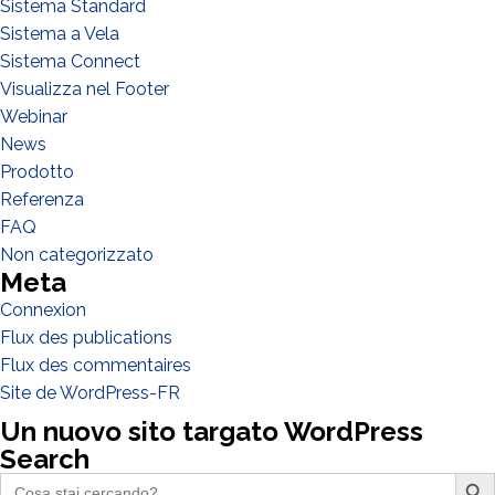
Sistema Standard
Sistema a Vela
Sistema Connect
Visualizza nel Footer
Webinar
News
Prodotto
Referenza
J'ai lu et j'accepte la
politique de confidentialité*
FAQ
Non categorizzato
Meta
Connexion
Flux des publications
Flux des commentaires
Site de WordPress-FR
Un nuovo sito targato WordPress
Search
Search Butto
Search