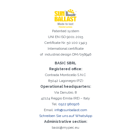
Registrierung erfolgreich. Aktivieren Sie Ihr E-Mail-
Es ist wichtig, die Datenschutzbestimmungen zu akzeptieren
Der folgende Fehler ist leider aufgetreten:
Das E-Mail-Addresse-Feld ist erforderlich
Ungültige E-Mail-Adresse eingegeben
Das Nachname-Feld ist erforderlich
Das Vorname-Feld ist erforderlich
Das Telefon-Feld ist erforderlich
Das Agentur-Feld ist erforderlich
Das Stadt-Feld ist erforderlich
Patented system
Kontrollkästchen, um mit der Aktivierung fortzufahren
UNI EN ISO 9001 2015
Certificate Nr. 50 100 13413
International certificate
of industrial design DM/056946
BASIC SBRL
Registered office:
Contrada Monticello S.N.C
85042 Lagonegro (PZ)
Operational headquarters:
Via Danubio, 8
42124 Reggio Emilia (RE) – Italy
Tel.
0522 960926
Email.
info@sunballast.com
Schreiben Sie uns auf WhatsApp
Administrative section:
basic@mypec.eu