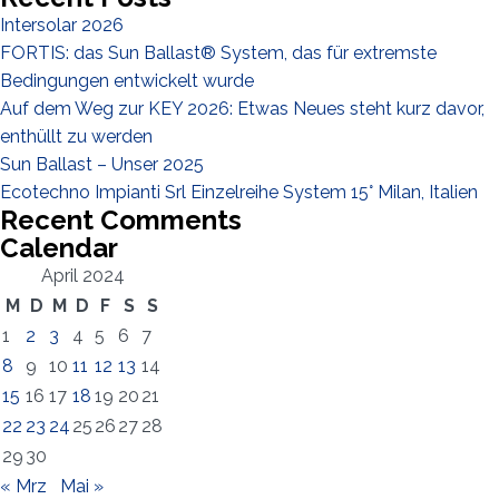
Ich habe die
Datenschutzbestimmungen gelesen und akzeptiere
Intersolar 2026
sie*
FORTIS: das Sun Ballast® System, das für extremste
Bedingungen entwickelt wurde
Auf dem Weg zur KEY 2026: Etwas Neues steht kurz davor,
enthüllt zu werden
Sun Ballast – Unser 2025
Ecotechno Impianti Srl Einzelreihe System 15° Milan, Italien
Recent Comments
Calendar
April 2024
M
D
M
D
F
S
S
1
2
3
4
5
6
7
8
9
10
11
12
13
14
15
16
17
18
19
20
21
22
23
24
25
26
27
28
29
30
« Mrz
Mai »