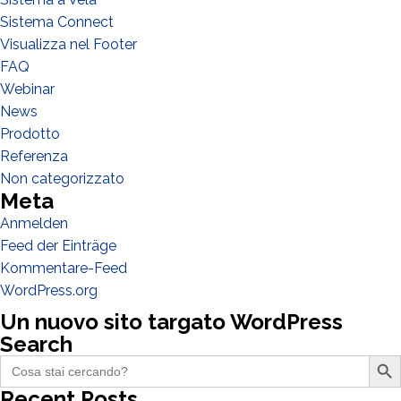
Sistema Connect
WIE GEHT'S?*
Visualizza nel Footer
Installateur
FAQ
Designer
Webinar
EPC
News
Prodotto
Verteiler
Referenza
Andere
Non categorizzato
Meta
Anmelden
Feed der Einträge
Kommentare-Feed
WordPress.org
Un nuovo sito targato WordPress
Search
Search Butto
Search
for:
Recent Posts