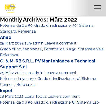
Monthly Archives: März 2022
Potenza: da 0 a 50
,
Grado di inclinazione: 30°
,
Sistema
Standard
,
Referenza
Aneo
25 März 2022
sun-admin
Leave a comment
Grado di inclinazione: 11°
,
Potenza: da 0 a 50
,
Sistema a Vela
,
Referenza
G. & M. RB S.R.L. PV Manteniance e Technical
Support S.r.l
25 März 2022
sun-admin
Leave a comment
Potenza: da 51 a 150
,
Grado di inclinazione: 10°
,
Sistema
Connect
,
Referenza
Impel
18 März 2022
Elona Tocilla
Leave a comment
Potenza: da 0 a 50
,
Grado di inclinazione: 8°
,
Sistema Est-