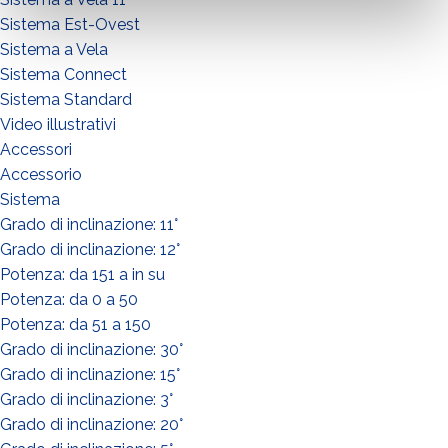
Sistema Est-Ovest
Sistema a Vela
Sistema Connect
Sistema Standard
Video illustrativi
Accessori
Accessorio
Sistema
Grado di inclinazione: 11°
Grado di inclinazione: 12°
Potenza: da 151 a in su
Potenza: da 0 a 50
Potenza: da 51 a 150
Grado di inclinazione: 30°
Grado di inclinazione: 15°
Grado di inclinazione: 3°
Grado di inclinazione: 20°
WIE GEHT'S?*