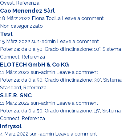
Ovest
,
Referenza
Cao Menendez Sàrl
18 März 2022
Elona Tocilla
Leave a comment
Non categorizzato
Test
15 März 2022
sun-admin
Leave a comment
Potenza: da 0 a 50
,
Grado di inclinazione: 10°
,
Sistema
Connect
,
Referenza
ELOTECH GmbH & Co KG
11 März 2022
sun-admin
Leave a comment
Potenza: da 0 a 50
,
Grado di inclinazione: 30°
,
Sistema
Standard
,
Referenza
S.I.E.R. SNC
11 März 2022
sun-admin
Leave a comment
Potenza: da 0 a 50
,
Grado di inclinazione: 15°
,
Sistema
Connect
,
Referenza
Infrysol
4 März 2022
sun-admin
Leave a comment