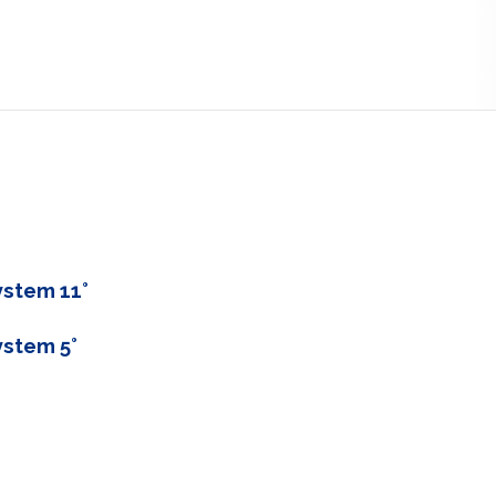
m
ystem 11°
ystem 5°