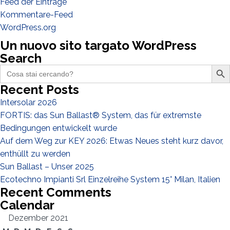
Feed der Einträge
Ich habe die
Datenschutzbestimmungen gelesen und akzeptiere
Kommentare-Feed
sie*
WordPress.org
Un nuovo sito targato WordPress
Search
Search Butto
Search
for:
Recent Posts
Intersolar 2026
FORTIS: das Sun Ballast® System, das für extremste
Bedingungen entwickelt wurde
Auf dem Weg zur KEY 2026: Etwas Neues steht kurz davor,
enthüllt zu werden
Sun Ballast – Unser 2025
Ecotechno Impianti Srl Einzelreihe System 15° Milan, Italien
Recent Comments
Calendar
Dezember 2021