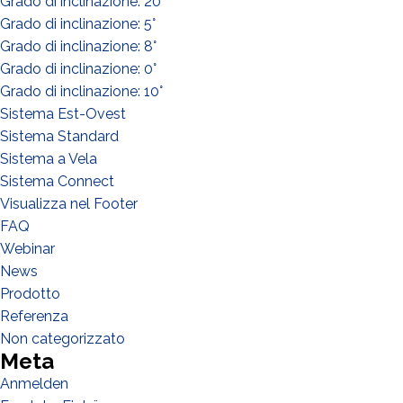
Grado di inclinazione: 20°
Installateur
Grado di inclinazione: 5°
Grado di inclinazione: 8°
Designer
Grado di inclinazione: 0°
EPC
Grado di inclinazione: 10°
Verteiler
Sistema Est-Ovest
Sistema Standard
Andere
Sistema a Vela
Sistema Connect
Visualizza nel Footer
FAQ
Webinar
News
Prodotto
Referenza
Non categorizzato
Meta
Anmelden