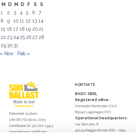
M
D
M
D
F
S
S
1
2
3
4
5
6
7
8
9
10
11
12
13
14
15
16
17
18
19
20
21
22
23
24
25
26
27
28
29
30
31
« Nov
Feb »
KONTAKTE
BASIC SBRL
Registered office:
Contrada Monticello S.N.C
85042 Lagonegro (PZ)
Patented system
Operational headquarters:
UNI EN ISO 9001 2015
Via Danubio, 8
Certificate Nr. 50 100 13413
42124 Reggio Emilia (RE) – Italy
International certificate