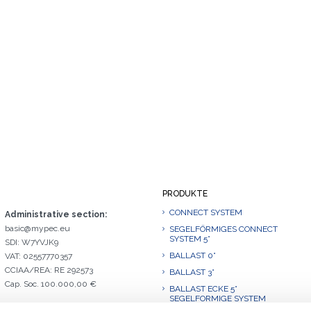
PRODUKTE
CONNECT SYSTEM
Administrative section:
basic@mypec.eu
SEGELFÖRMIGES CONNECT
SYSTEM 5°
SDI: W7YVJK9
BALLAST 0°
VAT: 02557770357
CCIAA/REA: RE 292573
BALLAST 3°
Cap. Soc. 100.000,00 €
BALLAST ECKE 5°
SEGELFORMIGE SYSTEM