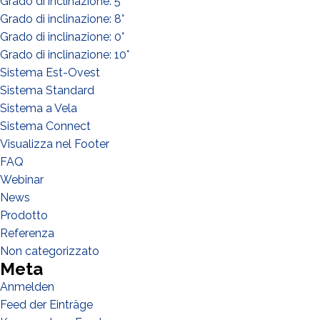
Grado di inclinazione: 5°
Designer
Grado di inclinazione: 8°
Grado di inclinazione: 0°
EPC
Grado di inclinazione: 10°
Verteiler
Sistema Est-Ovest
Andere
Sistema Standard
Sistema a Vela
Sistema Connect
Visualizza nel Footer
FAQ
Webinar
News
Prodotto
Referenza
Non categorizzato
Meta
Anmelden
Feed der Einträge
Ich habe die
Datenschutzbestimmungen gelesen und akzeptiere
sie*