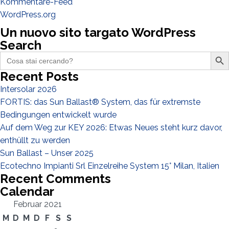
Kommentare-Feed
WordPress.org
Un nuovo sito targato WordPress
Search
Search Butto
Search
for:
Recent Posts
Intersolar 2026
FORTIS: das Sun Ballast® System, das für extremste
Bedingungen entwickelt wurde
Auf dem Weg zur KEY 2026: Etwas Neues steht kurz davor,
enthüllt zu werden
Sun Ballast – Unser 2025
Ecotechno Impianti Srl Einzelreihe System 15° Milan, Italien
Recent Comments
Calendar
Februar 2021
M
D
M
D
F
S
S