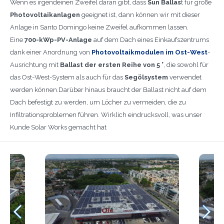
Wenn es irgendeinen Zweifel daran gibt, dass
Sun Ballas
t für große
Photovoltaikanlagen
geeignet ist, dann können wir mit dieser
Anlage in Santo Domingo keine Zweifel aufkommen lassen.
Eine
700-kWp-PV-Anlage
auf dem Dach eines Einkaufszentrums
dank einer Anordnung von
Photovoltaikmodulen im Ost-West
-
Ausrichtung mit
Ballast der ersten Reihe von 5 °
, die sowohl für
das Ost-West-System als auch für das
Segölsystem
verwendet
werden können.Darüber hinaus braucht der Ballast nicht auf dem
Dach befestigt zu werden, um Löcher zu vermeiden, die zu
Infiltrationsproblemen führen. Wirklich eindrucksvoll, was unser
Kunde Solar Works gemacht hat