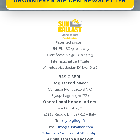
ABONNIEREN SIE DEN NEWSLETTER
Patented system
UNI EN ISO 9001 2015
Certificate Nr. 50 100 13413
International certificate
of industrial design DM/056946
Registrierung erfolgreich. Aktivieren Sie Ihr E-Mail-
Es ist wichtig, die Datenschutzbestimmungen zu akzeptieren
Der folgende Fehler ist leider aufgetreten:
Das E-Mail-Addresse-Feld ist erforderlich
Ungültige E-Mail-Adresse eingegeben
Das Nachname-Feld ist erforderlich
Das Vorname-Feld ist erforderlich
Das Telefon-Feld ist erforderlich
Das Agentur-Feld ist erforderlich
Das Stadt-Feld ist erforderlich
Kontrollkästchen, um mit der Aktivierung fortzufahren
BASIC SBRL
Registered office:
Contrada Monticello S.N.C
85042 Lagonegro (PZ)
Operational headquarters:
Via Danubio, 8
42124 Reggio Emilia (RE) – Italy
Tel.
0522 960926
Email.
info@sunballast.com
Schreiben Sie uns auf WhatsApp
Administrative section: