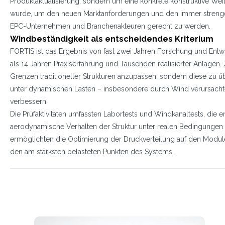
Produktaktualisierung, sondern um eine konkrete konstruktive Weit
wurde, um den neuen Marktanforderungen und den immer strenge
EPC-Unternehmen und Branchenakteuren gerecht zu werden.
Windbeständigkeit als entscheidendes Kriterium
FORTIS ist das Ergebnis von fast zwei Jahren Forschung und Entw
als 14 Jahren Praxiserfahrung und Tausenden realisierter Anlagen. Z
Grenzen traditioneller Strukturen anzupassen, sondern diese zu 
unter dynamischen Lasten – insbesondere durch Wind verursacht
verbessern.
Die Prüfaktivitäten umfassten Labortests und Windkanaltests, die
aerodynamische Verhalten der Struktur unter realen Bedingungen 
ermöglichten die Optimierung der Druckverteilung auf den Modulen
den am stärksten belasteten Punkten des Systems.