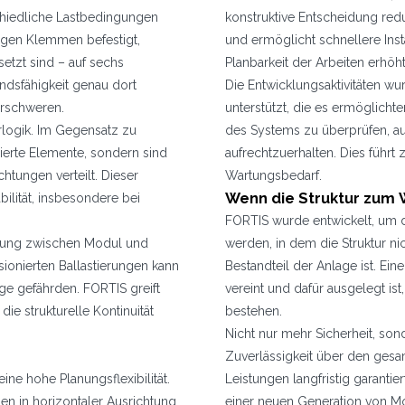
schiedliche Lastbedingungen
konstruktive Entscheidung reduz
igen Klemmen befestigt,
und ermöglicht schnellere Inst
tzt sind – auf sechs
Planbarkeit der Arbeiten erhöh
ndsfähigkeit genau dort
Die Entwicklungsaktivitäten wu
erschweren.
unterstützt, die es ermöglicht
rlogik. Im Gegensatz zu
des Systems zu überprüfen, au
lierte Elemente, sondern sind
aufrechtzuerhalten. Dies führ
htungen verteilt. Dieser
Wartungsbedarf.
Wenn die Struktur zum 
ilität, insbesondere bei
FORTIS wurde entwickelt, um 
indung zwischen Modul und
werden, in dem die Struktur ni
nsionierten Ballastierungen kann
Bestandteil der Anlage ist. Eine
ge gefährden. FORTIS greift
vereint und dafür ausgelegt is
ie strukturelle Kontinuität
bestehen.
Nicht nur mehr Sicherheit, son
Zuverlässigkeit über den ges
ne hohe Planungsflexibilität.
Leistungen langfristig garantie
en in horizontaler Ausrichtung,
einer neuen Generation von Mo