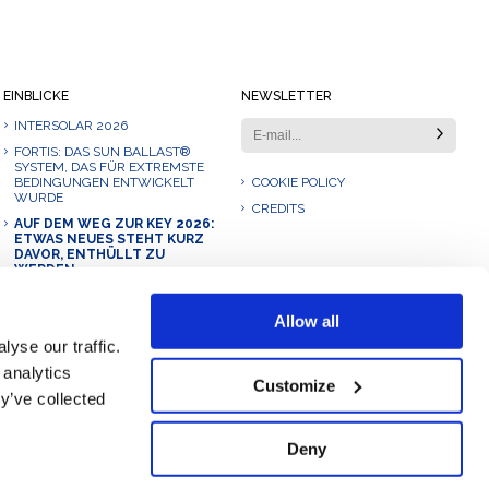
EINBLICKE
NEWSLETTER
INTERSOLAR 2026
FORTIS: DAS SUN BALLAST®
SYSTEM, DAS FÜR EXTREMSTE
BEDINGUNGEN ENTWICKELT
COOKIE POLICY
WURDE
CREDITS
AUF DEM WEG ZUR KEY 2026:
ETWAS NEUES STEHT KURZ
DAVOR, ENTHÜLLT ZU
WERDEN.
UNSER 2025: EINE REISE DES
WACHSTUMS, DER
Allow all
INNOVATION UND DER
ZUSAMMENARBEIT
yse our traffic.
SUN BALLAST ELITE: DER
 analytics
NEUE EXKLUSIVE SERVICE
Customize
y’ve collected
FÜR PHOTOVOLTAIK-PROFIS
Deny