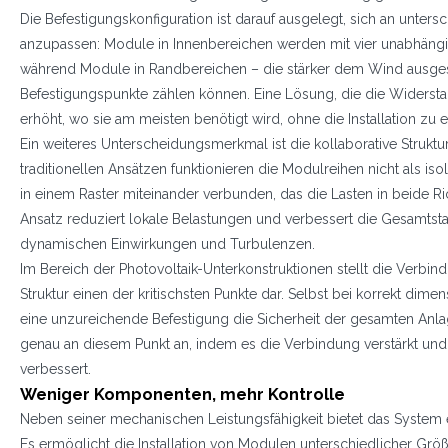
Die Befestigungskonfiguration ist darauf ausgelegt, sich an unter
anzupassen: Module in Innenbereichen werden mit vier unabhäng
während Module in Randbereichen – die stärker dem Wind ausgese
Befestigungspunkte zählen können. Eine Lösung, die die Widersta
erhöht, wo sie am meisten benötigt wird, ohne die Installation zu 
Ein weiteres Unterscheidungsmerkmal ist die kollaborative Struktu
traditionellen Ansätzen funktionieren die Modulreihen nicht als iso
in einem Raster miteinander verbunden, das die Lasten in beide Ric
Ansatz reduziert lokale Belastungen und verbessert die Gesamtstab
dynamischen Einwirkungen und Turbulenzen.
Im Bereich der Photovoltaik-Unterkonstruktionen stellt die Verb
Struktur einen der kritischsten Punkte dar. Selbst bei korrekt dime
eine unzureichende Befestigung die Sicherheit der gesamten Anla
genau an diesem Punkt an, indem es die Verbindung verstärkt und d
verbessert.
Weniger Komponenten, mehr Kontrolle
Neben seiner mechanischen Leistungsfähigkeit bietet das System ei
Es ermöglicht die Installation von Modulen unterschiedlicher Größ