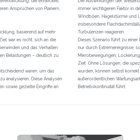
erentwicklung, die entwickelt
Die Auswirkungen der Wetterb
ren Ansprüchen von Planern,
immer wichtigeren Faktor in d
Windböen, Hagelstürme und Un
insbesondere Flachdachinstalla
icklung, basierend auf mehr
Turbulenzen reagieren.
iel war es nicht, sich an die
Dieses Szenario führt zu eine
überwinden und das Verhalten
nur durch Extremereignisse, 
en Belastungen – deutlich zu
Mikrobewegungen, Lockerung v
Zeit. Ohne Lösungen, die spezi
 entscheidend waren, um das
wurden, können selbst korrekt 
zu analysieren. Diese Analysen
außerordentlichen Wartungsarb
 sowie gezielte Eingriffe an
Betriebskontinuität führt.