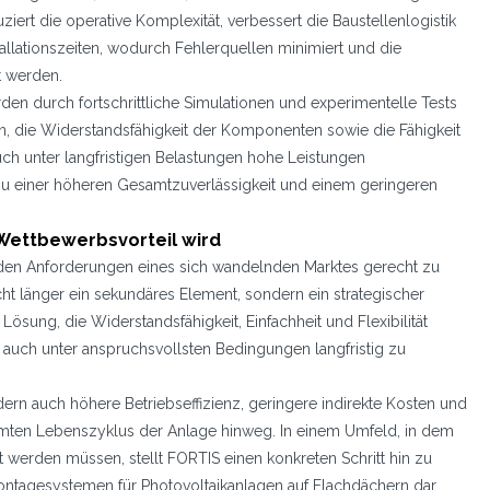
iert die operative Komplexität, verbessert die Baustellenlogistik
allationszeiten, wodurch Fehlerquellen minimiert und die
t werden.
rden durch fortschrittliche Simulationen und experimentelle Tests
en, die Widerstandsfähigkeit der Komponenten sowie die Fähigkeit
ch unter langfristigen Belastungen hohe Leistungen
t zu einer höheren Gesamtzuverlässigkeit und einem geringeren
Wettbewerbsvorteil wird
den Anforderungen eines sich wandelnden Marktes gerecht zu
cht länger ein sekundäres Element, sondern ein strategischer
 Lösung, die Widerstandsfähigkeit, Einfachheit und Flexibilität
t, auch unter anspruchsvollsten Bedingungen langfristig zu
dern auch höhere Betriebseffizienz, geringere indirekte Kosten und
amten Lebenszyklus der Anlage hinweg. In einem Umfeld, in dem
rt werden müssen, stellt FORTIS einen konkreten Schritt hin zu
ntagesystemen für Photovoltaikanlagen auf Flachdächern dar.