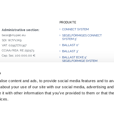
PRODUKTE
CONNECT SYSTEM
Administrative section:
basic@mypec.eu
SEGELFÖRMIGES CONNECT
SYSTEM 5°
SDI: W7YVJK9
BALLAST 0°
VAT: 02557770357
CCIAA/REA: RE 292573
BALLAST 3°
Cap. Soc. 100.000,00 €
BALLAST ECKE 5°
SEGELFORMIGE SYSTEM
BALLAST 10°
s
BALLAST 10°.L
BALLAST ECKE 10°
ise content and ads, to provide social media features and to anal
SEGELFORMIGE SYSTEM
about your use of our site with our social media, advertising and
BALLAST 15°
t with other information that you’ve provided to them or that the
BALLAST 20°
ices.
BALLAST 30°.1