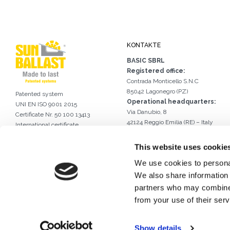
KONTAKTE
BASIC SBRL
Registered office:
Contrada Monticello S.N.C
85042 Lagonegro (PZ)
Patented system
Operational headquarters:
UNI EN ISO 9001 2015
Via Danubio, 8
Certificate Nr. 50 100 13413
42124 Reggio Emilia (RE) – Italy
International certificate
Tel.
0522 960926
of industrial design DM/056946
Email.
info@sunballast.com
This website uses cookie
Schreiben Sie uns auf WhatsApp
We use cookies to personal
We also share information 
partners who may combine i
from your use of their serv
Show details