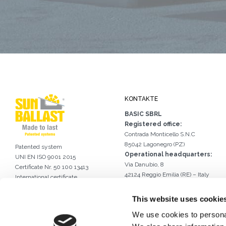
KONTAKTE
BASIC SBRL
Registered office:
Contrada Monticello S.N.C
85042 Lagonegro (PZ)
Patented system
Operational headquarters:
UNI EN ISO 9001 2015
Via Danubio, 8
Certificate Nr. 50 100 13413
42124 Reggio Emilia (RE) – Italy
International certificate
Tel.
0522 960926
of industrial design DM/056946
Email.
info@sunballast.com
This website uses cookie
Schreiben Sie uns auf WhatsApp
We use cookies to personal