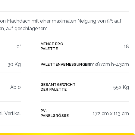
von Flachdach mit einer maximalen Neigung von 5º; auf
n, auf geschlagenem
MENGE PRO
0°
18
PALETTE
30 Kg
101cmx87cm h=43cm
PALETTENABMESSUNGEN
GESAMTGEWICHT
Ab 0
552 Kg
DER PALETTE
PV-
l, Vertikal
172 cm x 113 cm
PANELGRÖSSE