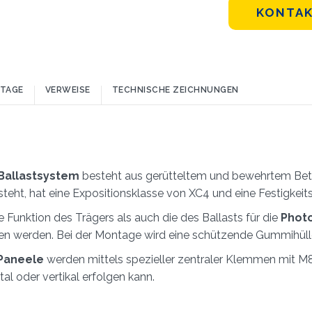
KONTAK
TAGE
VERWEISE
TECHNISCHE ZEICHNUNGEN
 Ballastsystem
besteht aus gerütteltem und bewehrtem Beton
teht, hat eine Expositionsklasse von XC4 und eine Festigkei
ie Funktion des Trägers als auch die des Ballasts für die
Phot
en werden. Bei der Montage wird eine schützende Gummihüll
WIE GEHT'S?*
Installateur
Designer
EPC
Verteiler
Andere
Paneele
werden mittels spezieller zentraler Klemmen mit M8
al oder vertikal erfolgen kann.
Ich habe die
Datenschutzbestimmungen gelesen und akzeptiere sie*