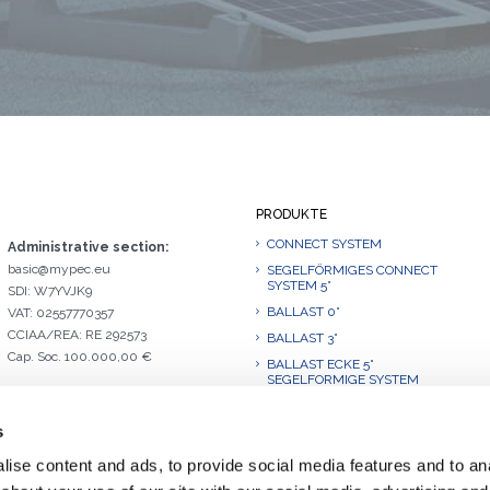
PRODUKTE
CONNECT SYSTEM
Administrative section:
basic@mypec.eu
SEGELFÖRMIGES CONNECT
SYSTEM 5°
SDI: W7YVJK9
BALLAST 0°
VAT: 02557770357
CCIAA/REA: RE 292573
BALLAST 3°
Cap. Soc. 100.000,00 €
BALLAST ECKE 5°
SEGELFORMIGE SYSTEM
BALLAST 10°
s
BALLAST 10°.L
BALLAST ECKE 10°
ise content and ads, to provide social media features and to anal
SEGELFORMIGE SYSTEM