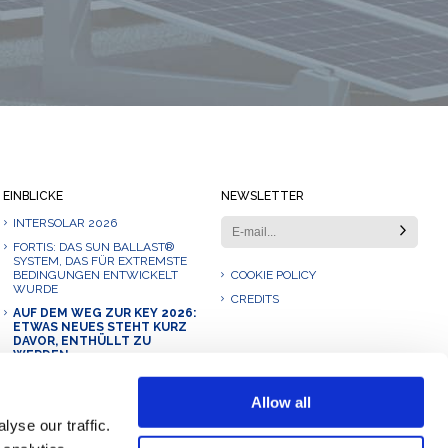
Immer auf dem Laufenden bleiben
EINBLICKE
NEWSLETTER
INTERSOLAR 2026
FORTIS: DAS SUN BALLAST®
SYSTEM, DAS FÜR EXTREMSTE
BEDINGUNGEN ENTWICKELT
COOKIE POLICY
WURDE
CREDITS
AUF DEM WEG ZUR KEY 2026:
ETWAS NEUES STEHT KURZ
DAVOR, ENTHÜLLT ZU
WERDEN.
UNSER 2025: EINE REISE DES
WACHSTUMS, DER
Allow all
INNOVATION UND DER
ZUSAMMENARBEIT
yse our traffic.
SUN BALLAST ELITE: DER