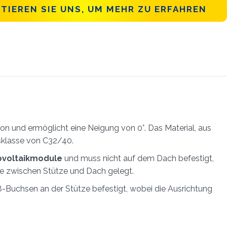
TIEREN SIE UNS, UM MEHR ZU ERFAHREN
 und ermöglicht eine Neigung von 0°. Das Material, aus
tsklasse von C32/40.
ovoltaikmodule
und muss nicht auf dem Dach befestigt,
e zwischen Stütze und Dach gelegt.
-Buchsen an der Stütze befestigt, wobei die Ausrichtung