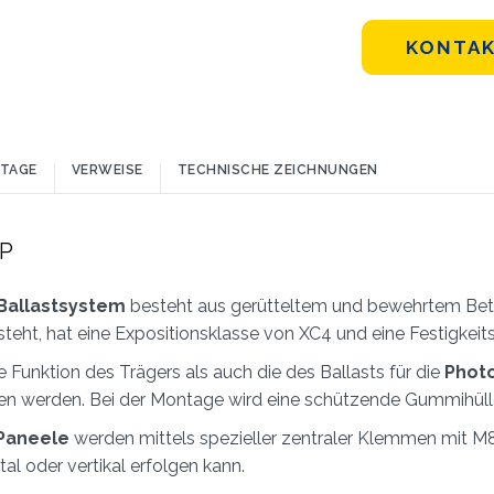
KONTAK
TAGE
VERWEISE
TECHNISCHE ZEICHNUNGEN
KP
 Ballastsystem
besteht aus gerütteltem und bewehrtem Beton
teht, hat eine Expositionsklasse von XC4 und eine Festigkei
ie Funktion des Trägers als auch die des Ballasts für die
Phot
WIE GEHT'S?*
en werden. Bei der Montage wird eine schützende Gummihüll
Installateur
Designer
EPC
Verteiler
Andere
Paneele
werden mittels spezieller zentraler Klemmen mit M8
Ich habe die
Datenschutzbestimmungen gelesen und akzeptiere sie*
al oder vertikal erfolgen kann.