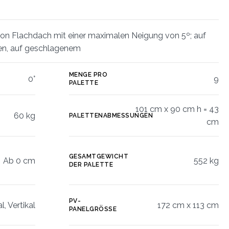
von Flachdach mit einer maximalen Neigung von 5º; auf
n, auf geschlagenem
MENGE PRO
0°
9
PALETTE
101 cm x 90 cm h = 43
60 kg
PALETTENABMESSUNGEN
cm
GESAMTGEWICHT
Ab 0 cm
552 kg
DER PALETTE
PV-
l, Vertikal
172 cm x 113 cm
PANELGRÖSSE