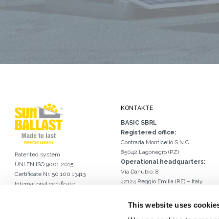
KONTAKTE
BASIC SBRL
Registered office:
Contrada Monticello S.N.C
85042 Lagonegro (PZ)
Patented system
Operational headquarters:
UNI EN ISO 9001 2015
Via Danubio, 8
Certificate Nr. 50 100 13413
42124 Reggio Emilia (RE) – Italy
International certificate
Tel.
0522 960926
of industrial design DM/056946
Email.
info@sunballast.com
This website uses cookie
Schreiben Sie uns auf WhatsApp