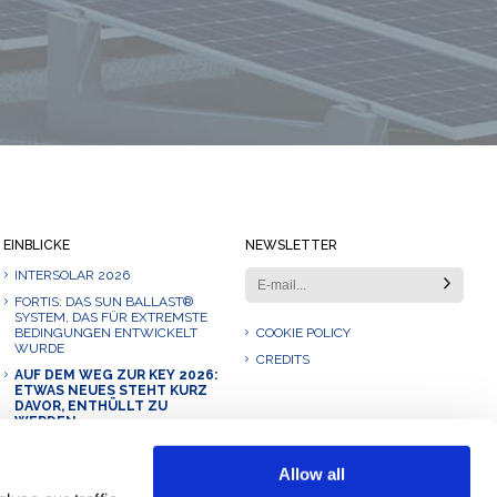
Immer auf dem Laufenden bleiben
EINBLICKE
NEWSLETTER
INTERSOLAR 2026
FORTIS: DAS SUN BALLAST®
SYSTEM, DAS FÜR EXTREMSTE
BEDINGUNGEN ENTWICKELT
COOKIE POLICY
WURDE
CREDITS
AUF DEM WEG ZUR KEY 2026:
ETWAS NEUES STEHT KURZ
DAVOR, ENTHÜLLT ZU
WERDEN.
UNSER 2025: EINE REISE DES
WACHSTUMS, DER
Allow all
INNOVATION UND DER
ZUSAMMENARBEIT