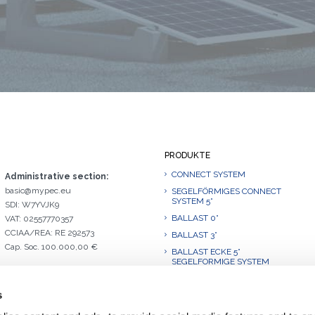
PRODUKTE
CONNECT SYSTEM
Administrative section:
basic@mypec.eu
SEGELFÖRMIGES CONNECT
SYSTEM 5°
SDI: W7YVJK9
BALLAST 0°
VAT: 02557770357
CCIAA/REA: RE 292573
BALLAST 3°
Cap. Soc. 100.000,00 €
BALLAST ECKE 5°
SEGELFORMIGE SYSTEM
BALLAST 10°
s
BALLAST 10°.L
BALLAST ECKE 10°