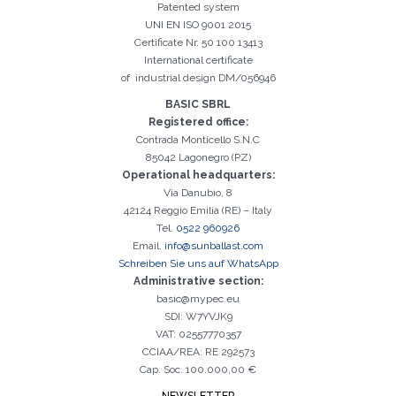
Patented system
Registrierung erfolgreich. Aktivieren Sie Ihr E-Mail-
Es ist wichtig, die Datenschutzbestimmungen zu akzeptieren
Der folgende Fehler ist leider aufgetreten:
Das E-Mail-Addresse-Feld ist erforderlich
Ungültige E-Mail-Adresse eingegeben
Das Nachname-Feld ist erforderlich
Das Vorname-Feld ist erforderlich
Das Telefon-Feld ist erforderlich
Das Agentur-Feld ist erforderlich
Das Stadt-Feld ist erforderlich
Kontrollkästchen, um mit der Aktivierung fortzufahren
UNI EN ISO 9001 2015
Certificate Nr. 50 100 13413
International certificate
of industrial design DM/056946
BASIC SBRL
Registered office:
Contrada Monticello S.N.C
85042 Lagonegro (PZ)
Operational headquarters:
Via Danubio, 8
42124 Reggio Emilia (RE) – Italy
Tel.
0522 960926
Email.
info@sunballast.com
Schreiben Sie uns auf WhatsApp
Administrative section:
basic@mypec.eu
SDI: W7YVJK9
VAT: 02557770357
CCIAA/REA: RE 292573
Cap. Soc. 100.000,00 €