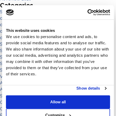
Categories
Sistema No-Flex
die menschen
die gemeinde
This website uses cookies
die umgebung
We use cookies to personalise content and ads, to
das territorium
provide social media features and to analyse our traffic.
Sistema a Vela 11°
We also share information about your use of our site with
Sistema Est-Ovest
our social media, advertising and analytics partners who
Sistema a Vela
may combine it with other information that you’ve
Sistema Connect
provided to them or that they’ve collected from your use
Sistema Standard
of their services.
Video illustrativi
Accessori
Show details
Accessorio
Sistema
Allow all
Grado di inclinazione: 11°
Grado di inclinazione: 12°
Potenza: da 151 a in su
Customize