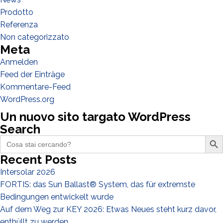
Designer
Prodotto
Referenza
EPC
Non categorizzato
Verteiler
Meta
Andere
Anmelden
Feed der Einträge
Kommentare-Feed
WordPress.org
Un nuovo sito targato WordPress
Search
Search Butto
Search
for:
Recent Posts
Intersolar 2026
FORTIS: das Sun Ballast® System, das für extremste
Ich habe die
Datenschutzbestimmungen gelesen und akzeptiere
Bedingungen entwickelt wurde
sie*
Auf dem Weg zur KEY 2026: Etwas Neues steht kurz davor,
enthüllt zu werden