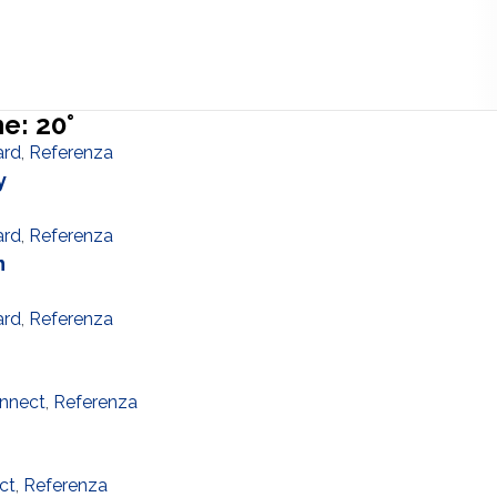
e: 20°
ard
,
Referenza
y
ard
,
Referenza
n
ard
,
Referenza
nnect
,
Referenza
ct
,
Referenza