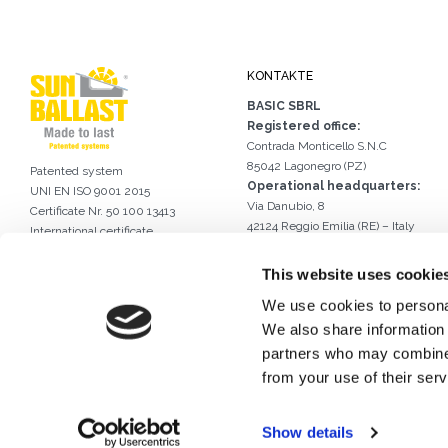
KONTAKTE
BASIC SBRL
Registered office:
Contrada Monticello S.N.C
85042 Lagonegro (PZ)
Patented system
Operational headquarters:
UNI EN ISO 9001 2015
Via Danubio, 8
Certificate Nr. 50 100 13413
42124 Reggio Emilia (RE) – Italy
International certificate
Tel.
0522 960926
of industrial design DM/056946
Email.
info@sunballast.com
This website uses cookie
Schreiben Sie uns auf WhatsApp
We use cookies to personal
We also share information 
partners who may combine i
from your use of their serv
Show details