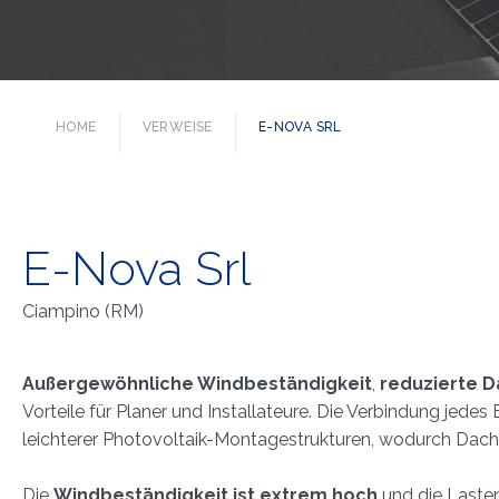
HOME
VERWEISE
E-NOVA SRL
E-Nova Srl
Ciampino (RM)
Außergewöhnliche Windbeständigkeit
,
reduzierte D
Vorteile für Planer und Installateure. Die Verbindung jede
leichterer Photovoltaik-Montagestrukturen, wodurch Dach
Die
Windbeständigkeit ist extrem hoch
und die Lasten