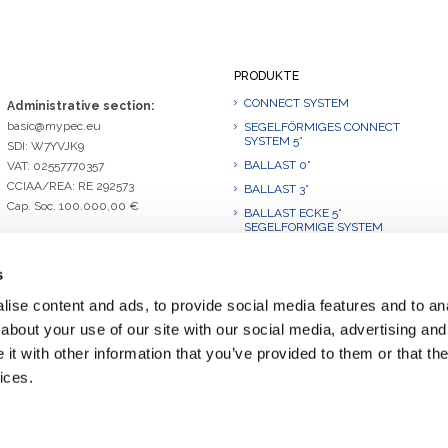
PRODUKTE
CONNECT SYSTEM
Administrative section:
basic@mypec.eu
SEGELFÖRMIGES CONNECT
SYSTEM 5°
SDI: W7YVJK9
BALLAST 0°
VAT: 02557770357
CCIAA/REA: RE 292573
BALLAST 3°
Cap. Soc. 100.000,00 €
BALLAST ECKE 5°
SEGELFORMIGE SYSTEM
BALLAST 10°
s
BALLAST 10°.L
BALLAST ECKE 10°
ise content and ads, to provide social media features and to anal
SEGELFORMIGE SYSTEM
about your use of our site with our social media, advertising and
BALLAST 15°
t with other information that you’ve provided to them or that the
BALLAST 20°
ices.
BALLAST 30°.1