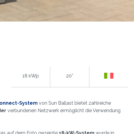
18 kWp
20°
onnect-System
von Sun Ballast bietet zahlreiche
der
verbundenen Netzwerk ermöglicht die Verwendung
 Das auf dem Foto gezeigte
18-kW-System
wurde in