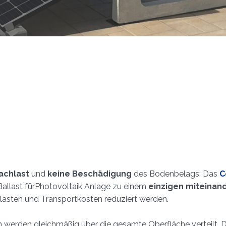
achlast
und
keine Beschädigung
des Bodenbelags: Das
C
s Ballast fürPhotovoltaik Anlage zu einem
einzigen miteinan
lasten und Transportkosten reduziert werden.
 werden gleichmäßig über die gesamte Oberfläche verteilt.