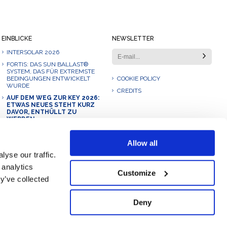
EINBLICKE
NEWSLETTER
INTERSOLAR 2026
FORTIS: DAS SUN BALLAST®
SYSTEM, DAS FÜR EXTREMSTE
BEDINGUNGEN ENTWICKELT
COOKIE POLICY
WURDE
CREDITS
AUF DEM WEG ZUR KEY 2026:
ETWAS NEUES STEHT KURZ
DAVOR, ENTHÜLLT ZU
WERDEN.
UNSER 2025: EINE REISE DES
WACHSTUMS, DER
Allow all
INNOVATION UND DER
ZUSAMMENARBEIT
yse our traffic.
SUN BALLAST ELITE: DER
 analytics
NEUE EXKLUSIVE SERVICE
Customize
y’ve collected
FÜR PHOTOVOLTAIK-PROFIS
Deny