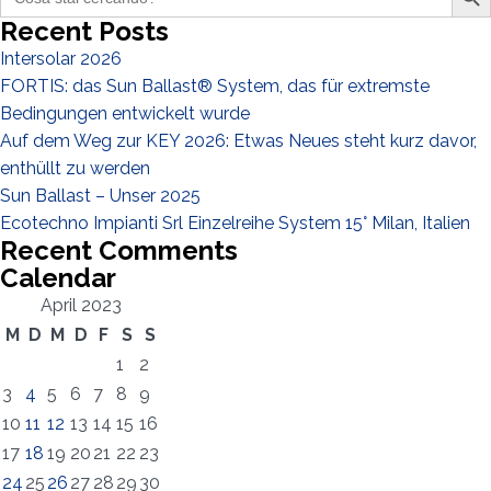
for:
Recent Posts
Intersolar 2026
FORTIS: das Sun Ballast® System, das für extremste
Bedingungen entwickelt wurde
Auf dem Weg zur KEY 2026: Etwas Neues steht kurz davor,
enthüllt zu werden
Sun Ballast – Unser 2025
Ecotechno Impianti Srl Einzelreihe System 15° Milan, Italien
Recent Comments
Calendar
April 2023
M
D
M
D
F
S
S
1
2
3
4
5
6
7
8
9
10
11
12
13
14
15
16
Registrierung erfolgreich. Aktivieren Sie Ihr E-Mail-
Es ist wichtig, die Datenschutzbestimmungen zu akzeptieren
Der folgende Fehler ist leider aufgetreten:
Das E-Mail-Addresse-Feld ist erforderlich
Ungültige E-Mail-Adresse eingegeben
Das Nachname-Feld ist erforderlich
Das Vorname-Feld ist erforderlich
Das Telefon-Feld ist erforderlich
Das Agentur-Feld ist erforderlich
Das Stadt-Feld ist erforderlich
17
18
19
20
21
22
23
Kontrollkästchen, um mit der Aktivierung fortzufahren
24
25
26
27
28
29
30