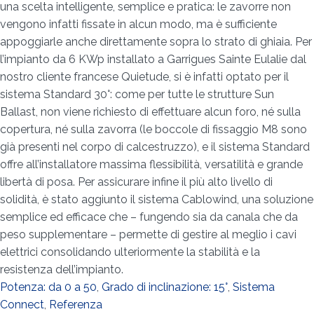
una scelta intelligente, semplice e pratica: le zavorre non
vengono infatti fissate in alcun modo, ma è sufficiente
appoggiarle anche direttamente sopra lo strato di ghiaia. Per
l’impianto da 6 KWp installato a Garrigues Sainte Eulalie dal
nostro cliente francese Quietude, si è infatti optato per il
sistema Standard 30°: come per tutte le strutture Sun
Ballast, non viene richiesto di effettuare alcun foro, né sulla
copertura, né sulla zavorra (le boccole di fissaggio M8 sono
già presenti nel corpo di calcestruzzo), e il sistema Standard
offre all’installatore massima flessibilità, versatilità e grande
libertà di posa. Per assicurare infine il più alto livello di
solidità, è stato aggiunto il sistema Cablowind, una soluzione
semplice ed efficace che – fungendo sia da canala che da
peso supplementare – permette di gestire al meglio i cavi
elettrici consolidando ulteriormente la stabilità e la
resistenza dell’impianto.
Potenza: da 0 a 50
,
Grado di inclinazione: 15°
,
Sistema
Connect
,
Referenza