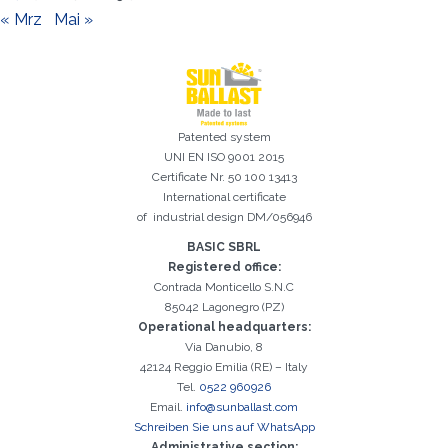
« Mrz
Mai »
Patented system
UNI EN ISO 9001 2015
Certificate Nr. 50 100 13413
International certificate
of industrial design DM/056946
BASIC SBRL
Registered office:
Contrada Monticello S.N.C
85042 Lagonegro (PZ)
Operational headquarters:
Via Danubio, 8
42124 Reggio Emilia (RE) – Italy
Tel.
0522 960926
Email.
info@sunballast.com
Schreiben Sie uns auf WhatsApp
Administrative section: