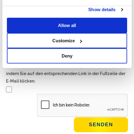
Privacy*
Show details
Ich genehmige die Verarbeitung meiner Daten gemäß den
Bestimmungen der Datenschutzrichtlinie
von Basic S.B.R.L.
Allow all
Newsletter
Customize
Wenn Sie dieses Kästchen ankreuzen, erklären Sie sich
damit einverstanden, Werbematerial über Produkte und
Deny
Dienstleistungen von Basic S.B.R.L. per Newsletter zu
erhalten. Sie können den Newsletter jederzeit abbestellen,
indem Sie auf den entsprechenden Link in der Fußzeile der
E-Mail klicken.
WIE GEHT'S?*