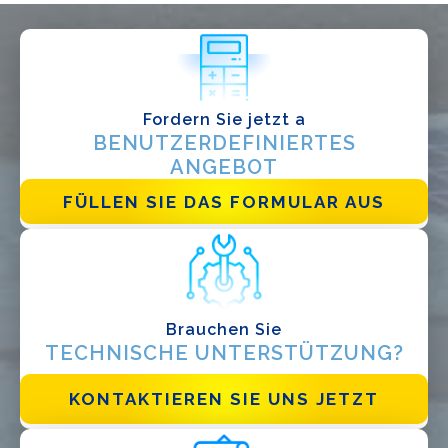
Installateur
Designer
EPC
Fordern Sie jetzt a
Verteiler
BENUTZERDEFINIERTES
Andere
ANGEBOT
FÜLLEN SIE DAS FORMULAR AUS
Brauchen Sie
TECHNISCHE UNTERSTÜTZUNG?
Ich habe die
Datenschutzbestimmungen gelesen und akzeptiere
sie*
KONTAKTIEREN SIE UNS JETZT