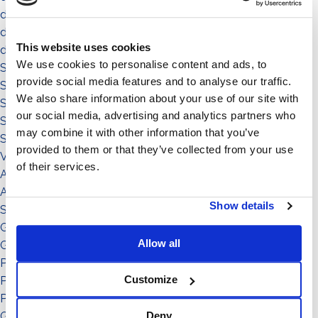
die gemeinde
die umgebung
This website uses cookies
das territorium
We use cookies to personalise content and ads, to
Sistema a Vela 11°
provide social media features and to analyse our traffic.
Sistema Est-Ovest
We also share information about your use of our site with
Sistema a Vela
our social media, advertising and analytics partners who
Sistema Connect
may combine it with other information that you’ve
Sistema Standard
provided to them or that they’ve collected from your use
Video illustrativi
of their services.
Accessori
Accessorio
Show details
Sistema
Grado di inclinazione: 11°
Allow all
Grado di inclinazione: 12°
Potenza: da 151 a in su
Customize
Potenza: da 0 a 50
Potenza: da 51 a 150
Grado di inclinazione: 30°
Deny