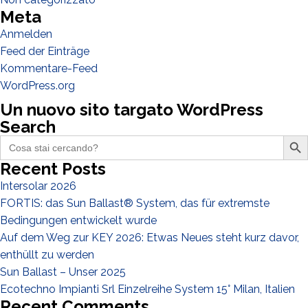
Meta
Verteiler
Anmelden
Andere
Feed der Einträge
Kommentare-Feed
WordPress.org
Un nuovo sito targato WordPress
Search
Search Butto
Search
for:
Recent Posts
Intersolar 2026
FORTIS: das Sun Ballast® System, das für extremste
Ich habe die
Datenschutzbestimmungen gelesen und akzeptiere
Bedingungen entwickelt wurde
sie*
Auf dem Weg zur KEY 2026: Etwas Neues steht kurz davor,
enthüllt zu werden
Sun Ballast – Unser 2025
Ecotechno Impianti Srl Einzelreihe System 15° Milan, Italien
Recent Comments