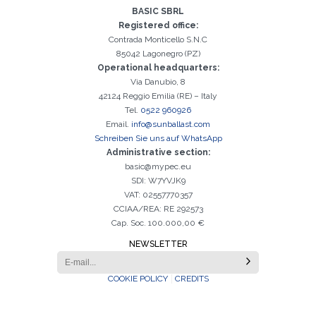
BASIC SBRL
Registered office:
Contrada Monticello S.N.C
85042 Lagonegro (PZ)
Operational headquarters:
Via Danubio, 8
42124 Reggio Emilia (RE) – Italy
Tel.
0522 960926
Email.
info@sunballast.com
Schreiben Sie uns auf WhatsApp
Administrative section:
basic@mypec.eu
SDI: W7YVJK9
VAT: 02557770357
CCIAA/REA: RE 292573
Cap. Soc. 100.000,00 €
NEWSLETTER
COOKIE POLICY
CREDITS