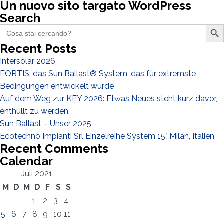
Un nuovo sito targato WordPress
Search
Search Butto
Search
for:
Ich habe die
Datenschutzbestimmungen gelesen und akzeptiere
Recent Posts
sie*
Intersolar 2026
FORTIS: das Sun Ballast® System, das für extremste
Bedingungen entwickelt wurde
Auf dem Weg zur KEY 2026: Etwas Neues steht kurz davor,
enthüllt zu werden
Sun Ballast – Unser 2025
Ecotechno Impianti Srl Einzelreihe System 15° Milan, Italien
Recent Comments
Calendar
Juli 2021
M
D
M
D
F
S
S
1
2
3
4
5
6
7
8
9
10
11