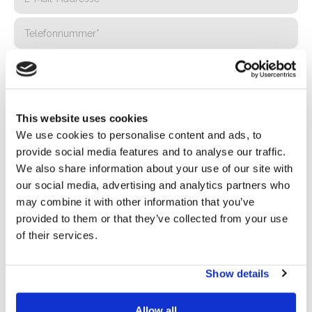
This website uses cookies
We use cookies to personalise content and ads, to
provide social media features and to analyse our traffic.
We also share information about your use of our site with
our social media, advertising and analytics partners who
Privacy*
may combine it with other information that you’ve
provided to them or that they’ve collected from your use
Ich genehmige die Verarbeitung meiner Daten gemäß den
of their services.
Bestimmungen der Datenschutzrichtlinie
von Basic S.B.R.L.
Show details
Newsletter
Wenn Sie dieses Kästchen ankreuzen, erklären Sie sich
damit einverstanden, Werbematerial über Produkte und
Allow all