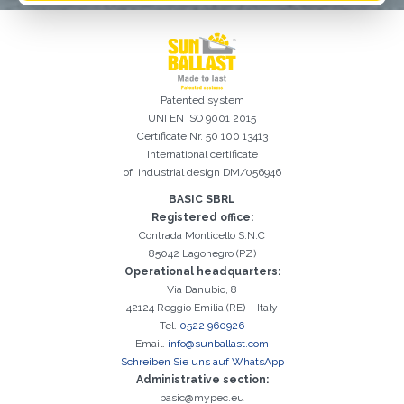
Patented system
UNI EN ISO 9001 2015
Certificate Nr. 50 100 13413
International certificate
of industrial design DM/056946
Registrierung erfolgreich. Aktivieren Sie Ihr E-Mail-
Es ist wichtig, die Datenschutzbestimmungen zu akzeptieren
Der folgende Fehler ist leider aufgetreten:
Das E-Mail-Addresse-Feld ist erforderlich
Ungültige E-Mail-Adresse eingegeben
Das Nachname-Feld ist erforderlich
Das Vorname-Feld ist erforderlich
Das Telefon-Feld ist erforderlich
Das Agentur-Feld ist erforderlich
Das Stadt-Feld ist erforderlich
BASIC SBRL
Kontrollkästchen, um mit der Aktivierung fortzufahren
Registered office:
Contrada Monticello S.N.C
85042 Lagonegro (PZ)
Operational headquarters:
Via Danubio, 8
42124 Reggio Emilia (RE) – Italy
Tel.
0522 960926
Email.
info@sunballast.com
Schreiben Sie uns auf WhatsApp
Administrative section:
basic@mypec.eu