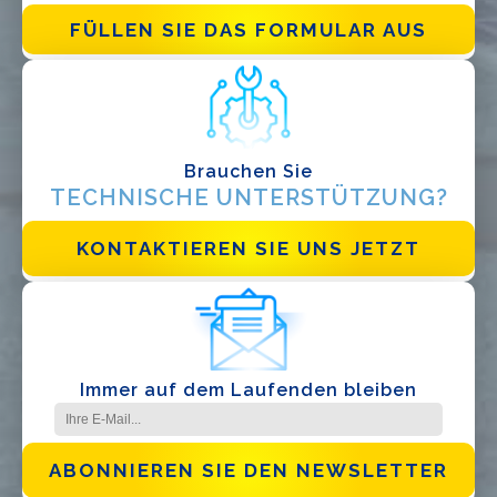
Verteiler
FÜLLEN SIE DAS FORMULAR AUS
Andere
Brauchen Sie
TECHNISCHE UNTERSTÜTZUNG?
KONTAKTIEREN SIE UNS JETZT
Ich habe die
Datenschutzbestimmungen gelesen und akzeptiere
sie*
Immer auf dem Laufenden bleiben
ABONNIEREN SIE DEN NEWSLETTER