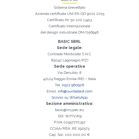
Sistema brevettato
Azienda certificata
UNI EN ISO 9001 2015
Certificato Nr. 50 100 13413
Certificato Internazionale
del design industriale DM/056946
BASIC SBRL
Sede legale:
Contrada Monticello S.N.C
85042 Lagonegro (PZ)
Sede operativa
Via Danubio, 8
42124 Reggio Emilia (RE) – Italia
Tel.
0522 960926
Email.
info@sunballast.com
Scrivici su WhatsApp
Sezione amministrativa:
basic@mypec.eu
SDI: W7YVJK9
P.IVA 02557770357
CCIAA/REA: RE 292573
Cap. Soc. 100.000,00 €