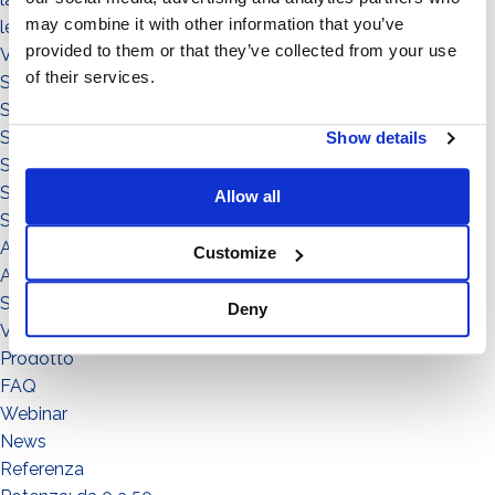
may combine it with other information that you’ve
le persone
provided to them or that they’ve collected from your use
Video illustrativi
of their services.
Sistema Standard
Sistema Connect
Sistema a Vela 5°
Show details
Sistema a Vela 11°
Sistema Est-Ovest
Allow all
Sistemi
Accessori
Customize
Accessorio
Sistema
Deny
Visualizza nel Footer
Prodotto
FAQ
Webinar
News
Referenza