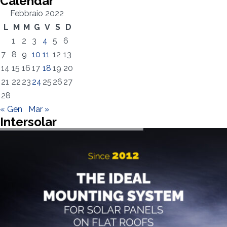
Calendar
Febbraio 2022
L
M
M
G
V
S
D
Ho letto e accetto la
Privacy Policy*
1
2
3
4
5
6
7
8
9
10
11
12
13
14
15
16
17
18
19
20
21
22
23
24
25
26
27
28
« Gen
Mar »
Intersolar