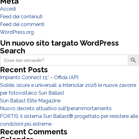
Meta
Installatore
Accedi
Progettista
Feed dei contenuti
Feed dei commenti
EPC
WordPress.org
Distributore
Un nuovo sito targato WordPress
Altro
Search
Search Butto
Search
for:
Recent Posts
Impianto Connect 15° – Offida (AP)
Solide, sicure e universali: a Intersolar 2026 le nuove zavorre
per fotovoltaico Sun Ballast
Sun Ballast Elite Magazine
Nuovo decreto attuativo sull’Iperammortamento
FORTIS: il sistema Sun Ballast® progettato per resistere alle
condizioni più estreme
Recent Comments