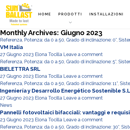
HOME
PRODOTTI
INSTALLAZIONI
Monthly Archives: Giugno 2023
Referenza
,
Potenza: da 0 a 50
,
Grado di inclinazione: 0°
,
Sist
VM Italia
27 Giugno 2023
Elona Tocilla
Leave a comment
Referenza
,
Potenza: da 0 a 50
,
Grado di inclinazione: 5°
,
Siste
BIELETTRA SRL
27 Giugno 2023
Elona Tocilla
Leave a comment
Referenza
,
Potenza: da 0 a 50
,
Grado di inclinazione: 11°
,
Sist
Ingeniería y Desarrollo Energético Sostenible S.L
27 Giugno 2023
Elona Tocilla
Leave a comment
News
Pannelli fotovoltaici bifacciali: vantaggi e requis
23 Giugno 2023
Elona Tocilla
Leave a comment
Referenza
,
Potenza: da 0 a 50
,
Grado di inclinazione: 30°
,
Sis