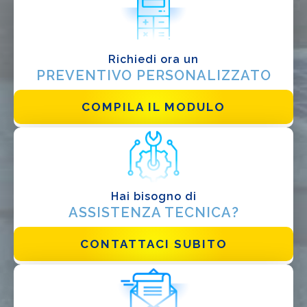
Installatore
Progettista
EPC
Richiedi ora un
Distributore
PREVENTIVO PERSONALIZZATO
Altro
COMPILA IL MODULO
Hai bisogno di
ASSISTENZA TECNICA?
CONTATTACI SUBITO
Ho letto e accetto la
Privacy Policy*