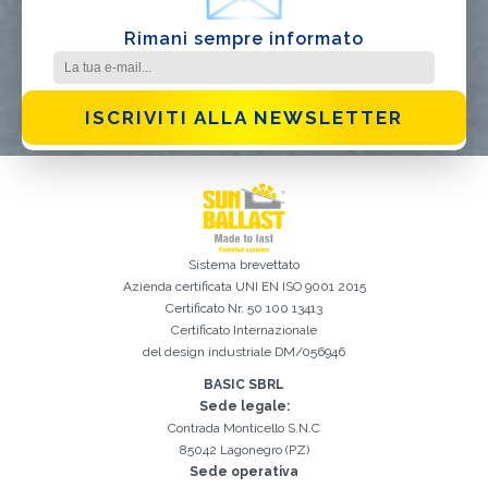
Rimani sempre informato
ISCRIVITI ALLA NEWSLETTER
Sistema brevettato
Azienda certificata
UNI EN ISO 9001 2015
Certificato Nr. 50 100 13413
Certificato Internazionale
del design industriale DM/056946
Iscrizione effettuata con successo. Verificare la propria casella e-
È indispensabile accettare la Privacy Policy
Spiacenti, si è verificato il seguente errore:
Il campo Cognome è obbligatorio
Il campo Telefono è obbligatorio
Il campo Azienda è obbligatorio
Il campo E-mail è obbligatorio
Il campo Nome è obbligatorio
Il campo Città è obbligatorio
E-mail inserita non valida
mail per procedere all'attivazione
BASIC SBRL
Sede legale:
Contrada Monticello S.N.C
85042 Lagonegro (PZ)
Sede operativa