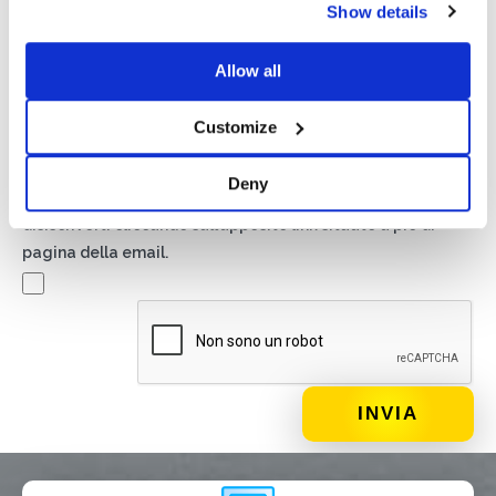
Show details
Autorizzo il trattamento dei miei dati secondo quanto
previsto dalla
Privacy Policy
di Basic S.r.l .
Allow all
Newsletter
Customize
Spuntando questa casella accetti di ricevere materiale
pubblicitario sui prodotti e servizi forniti da Basic S.B.R.L.
Deny
mediante l’invio di newsletter. In qualsiasi momento potrai
disiscriverti cliccando sull’apposito link situato a piè di
pagina della email.
DI COSA DI OCCUPI?*