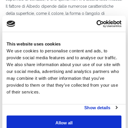
Il fattore di Albedo dipende dalle numerose caratteristiche
della superficie, come il colore, la forma o l’angolo di
radiazione: per esempio, il valore risulta massimo – 0.9 circa –
sulla neve fresca, scende a 0.4 sulla sabbia e a 0.25 su un
prato erboso.
Il valore dell’Albedo della superficie
influisce dunque
This website uses cookies
direttamente sulla resa
dei moduli bifacciali, il cui
We use cookies to personalise content and ads, to
incremento produttivo si basa proprio sulla possibilità di
provide social media features and to analyse our traffic.
sfruttare anche la porzione di luce riflessa. Oltre a questo
We also share information about your use of our site with
importante fattore, risulta però essenziale che la
struttura
su
our social media, advertising and analytics partners who
cui viene montato il pannello consenta alla luce riflessa di
may combine it with other information that you’ve
provided to them or that they’ve collected from your use
raggiungere la parte posteriore del modulo, evitando il più
of their services.
possibile gli
ombreggiamenti
generati dal sistema di
supporto.
Show details
Allow all
L’IMPORTANZA DELLE STRUTTURE: L’ESEMPIO SUN