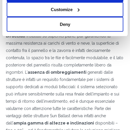
BALLAST
Customize
Pensate per garantire la massima efficienza anche agli impianti
fotovoltaici più moderni, le
strutture di supporto
Sun Ballast
Deny
risultano la
soluzione ideale anche per i pannelli
bifacciali
installati su superfici piane: pur garantendo la
massima resistenza ai carichi di vento e neve, la superficie di
contatto fra il pannello e la zavorra è infatti decisamente
contenuta, lo spazio tra le file è facilmente modulabile, e il lato
posteriore del pannello risulta completamente libero da
ingombri. L’
assenza di ombreggiamenti
generati dalle
strutture è infatti un requisito fondamentale per i sistemi di
supporto dedicati ai moduli bifacciali: il sistema selezionato
può influire sensibilmente sulla resa finale dell’impianto e sui
tempi di ritorno dell’investimento, ed è dunque essenziale
valutarne con attenzione tutte le caratteristiche. Parte dei
vantaggi delle strutture Sun Ballast deriva infatti anche
dall’
ampia gamma di altezze e inclinazioni
disponibili –