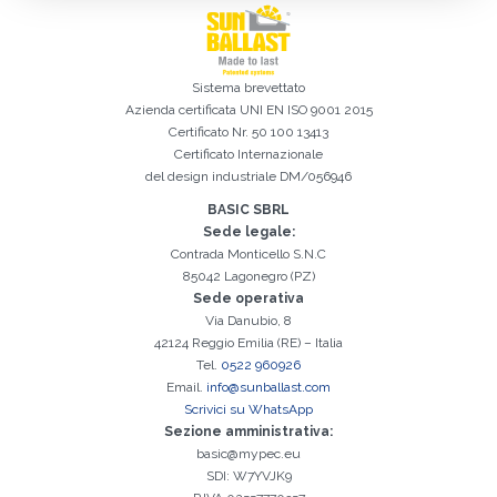
Iscrizione effettuata con successo. Verificare la propria casella e-
È indispensabile accettare la Privacy Policy
Spiacenti, si è verificato il seguente errore:
Il campo Cognome è obbligatorio
Il campo Telefono è obbligatorio
Il campo Azienda è obbligatorio
Il campo E-mail è obbligatorio
Il campo Nome è obbligatorio
Il campo Città è obbligatorio
E-mail inserita non valida
Sistema brevettato
mail per procedere all'attivazione
Azienda certificata
UNI EN ISO 9001 2015
Certificato Nr. 50 100 13413
Certificato Internazionale
del design industriale DM/056946
BASIC SBRL
Sede legale:
Contrada Monticello S.N.C
85042 Lagonegro (PZ)
Sede operativa
Via Danubio, 8
42124 Reggio Emilia (RE) – Italia
Tel.
0522 960926
Email.
info@sunballast.com
Scrivici su WhatsApp
Sezione amministrativa:
basic@mypec.eu
SDI: W7YVJK9