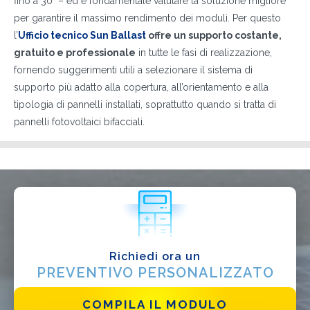
fino a 30° – ed è fondamentale valutare la soluzione migliore
DI COSA DI OCCUPI?*
per garantire il massimo rendimento dei moduli. Per questo
Installatore
l’
Ufficio tecnico Sun Ballast
offre un supporto costante,
gratuito e professionale
in tutte le fasi di realizzazione,
Progettista
fornendo suggerimenti utili a selezionare il sistema di
EPC
supporto più adatto alla copertura, all’orientamento e alla
Distributore
tipologia di pannelli installati, soprattutto quando si tratta di
pannelli fotovoltaici bifacciali.
Altro
Richiedi ora un
PREVENTIVO PERSONALIZZATO
COMPILA IL MODULO