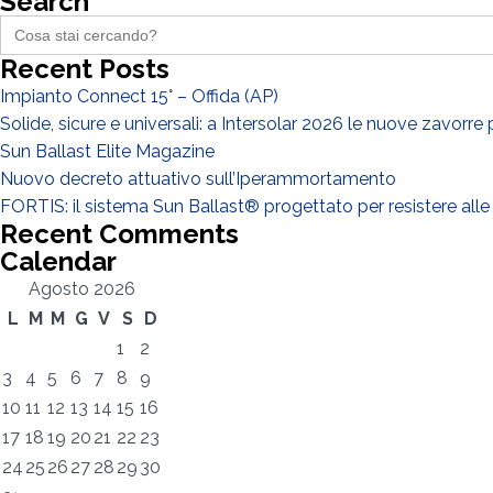
Search
Search
for:
Recent Posts
Impianto Connect 15° – Offida (AP)
Solide, sicure e universali: a Intersolar 2026 le nuove zavorre
Sun Ballast Elite Magazine
Nuovo decreto attuativo sull’Iperammortamento
FORTIS: il sistema Sun Ballast® progettato per resistere alle
Recent Comments
Calendar
Agosto 2026
L
M
M
G
V
S
D
1
2
3
4
5
6
7
8
9
10
11
12
13
14
15
16
17
18
19
20
21
22
23
24
25
26
27
28
29
30