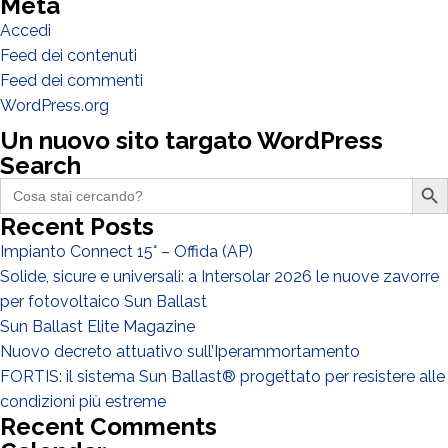
Meta
Altro
Accedi
Feed dei contenuti
Feed dei commenti
WordPress.org
Un nuovo sito targato WordPress
Search
Search Butto
Search
for:
Recent Posts
Impianto Connect 15° – Offida (AP)
Solide, sicure e universali: a Intersolar 2026 le nuove zavorre
per fotovoltaico Sun Ballast
Sun Ballast Elite Magazine
Nuovo decreto attuativo sull’Iperammortamento
FORTIS: il sistema Sun Ballast® progettato per resistere alle
condizioni più estreme
Ho letto e accetto la
Privacy Policy*
Recent Comments