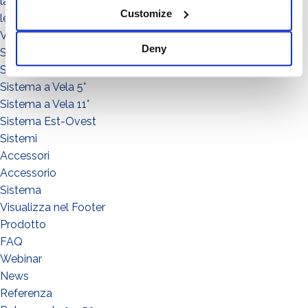
la collettività
Customize
le persone
Video illustrativi
Deny
Sistema Standard
Sistema Connect
Sistema a Vela 5°
Sistema a Vela 11°
Sistema Est-Ovest
Sistemi
Accessori
Accessorio
Sistema
Visualizza nel Footer
Prodotto
FAQ
Webinar
News
Referenza