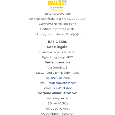
Sistema brevettato
Azienda certificata
UNI EN ISO 9001 2015
Certificato Nr. 50 100 13413
Certificato Internazionale
del design industriale DM/056946
BASIC SBRL
Sede legale:
Contrada Monticello S.N.C
85042 Lagonegro (PZ)
Sede operativa
Via Danubio, 8
42124 Reggio Emilia (RE) – Italia
Tel.
0522 960926
Email.
info@sunballast.com
Scrivici su WhatsApp
Sezione amministrativa:
basic@mypec.eu
SDI: W7YVJK9
P.IVA 02557770357
CCIAA/REA: RE 292573