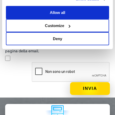
previsto dalla
Privacy Policy
di Basic S.r.l .
Allow all
Newsletter
Spuntando questa casella accetti di ricevere materiale
Customize
pubblicitario sui prodotti e servizi forniti da Basic S.B.R.L.
mediante l’invio di newsletter. In qualsiasi momento potrai
Deny
disiscriverti cliccando sull’apposito link situato a piè di
pagina della email.
DI COSA DI OCCUPI?*
Installatore