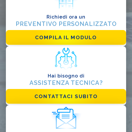
Progettista
EPC
Richiedi ora un
PREVENTIVO PERSONALIZZATO
Distributore
Altro
COMPILA IL MODULO
Hai bisogno di
ASSISTENZA TECNICA?
CONTATTACI SUBITO
Ho letto e accetto la
Privacy Policy*