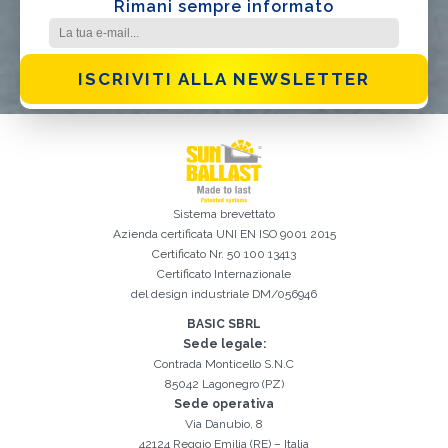
Rimani sempre informato
ISCRIVITI ALLA NEWSLETTER
Sistema brevettato
Azienda certificata
UNI EN ISO 9001 2015
Certificato Nr. 50 100 13413
Certificato Internazionale
del design industriale DM/056946
Iscrizione effettuata con successo. Verificare la propria casella e-
È indispensabile accettare la Privacy Policy
Spiacenti, si è verificato il seguente errore:
Il campo Cognome è obbligatorio
Il campo Telefono è obbligatorio
Il campo Azienda è obbligatorio
Il campo E-mail è obbligatorio
Il campo Nome è obbligatorio
Il campo Città è obbligatorio
E-mail inserita non valida
mail per procedere all'attivazione
BASIC SBRL
Sede legale:
Contrada Monticello S.N.C
85042 Lagonegro (PZ)
Sede operativa
Via Danubio, 8
42124 Reggio Emilia (RE) – Italia