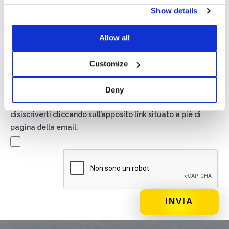
Privacy*
Show details
Autorizzo il trattamento dei miei dati secondo quanto
previsto dalla
Privacy Policy
di Basic S.r.l .
Allow all
Newsletter
Customize
Spuntando questa casella accetti di ricevere materiale
pubblicitario sui prodotti e servizi forniti da Basic S.B.R.L.
Deny
mediante l’invio di newsletter. In qualsiasi momento potrai
disiscriverti cliccando sull’apposito link situato a piè di
pagina della email.
DI COSA DI OCCUPI?*