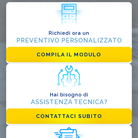
Installatore
Progettista
EPC
Richiedi ora un
Distributore
PREVENTIVO PERSONALIZZATO
Altro
COMPILA IL MODULO
Hai bisogno di
ASSISTENZA TECNICA?
Ho letto e accetto la
Privacy Policy*
CONTATTACI SUBITO