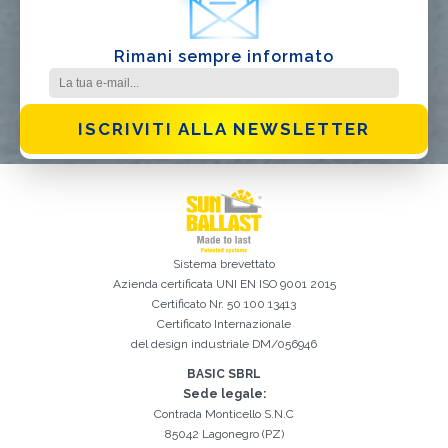
Rimani sempre informato
ISCRIVITI ALLA NEWSLETTER
Sistema brevettato
Azienda certificata
UNI EN ISO 9001 2015
Certificato Nr. 50 100 13413
Certificato Internazionale
del design industriale DM/056946
Iscrizione effettuata con successo. Verificare la propria casella e-
È indispensabile accettare la Privacy Policy
Spiacenti, si è verificato il seguente errore:
Il campo Cognome è obbligatorio
Il campo Telefono è obbligatorio
Il campo Azienda è obbligatorio
Il campo E-mail è obbligatorio
Il campo Nome è obbligatorio
Il campo Città è obbligatorio
E-mail inserita non valida
mail per procedere all'attivazione
BASIC SBRL
Sede legale:
Contrada Monticello S.N.C
85042 Lagonegro (PZ)