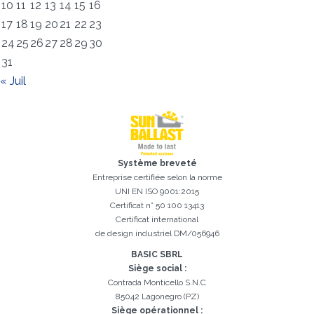
10
11
12
13
14
15
16
17
18
19
20
21
22
23
24
25
26
27
28
29
30
31
« Juil
Inscription réussi. Vérifiez votre boîte e-mail pour procéder à
Il est essentiel d'accepter la politique de confidentialité
Désolé, vous avez rencontré l'erreur suivante:
Le champ Téléphone est obligatoire
Le champ Prénom est obligatoire
Le champ Agence est obligatoire
Le champ E-mail est obligatoire
Le champ Nom est obligatoire
Le champ Ville est obligatoire
E-mail saisi invalide
Système breveté
l'activation
Entreprise certifiée selon la norme
UNI EN ISO 9001:2015
Certificat n° 50 100 13413
Certificat international
de design industriel DM/056946
BASIC SBRL
Siège social :
Contrada Monticello S.N.C
85042 Lagonegro (PZ)
Siège opérationnel :