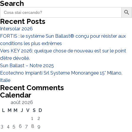
Search
Search Butto
Search
for:
Recent Posts
Intersolar 2026
FORTIS : le système Sun Ballast® conçu pour résister aux
J'ai lu et j'accepte la
politique de confidentialité*
conditions les plus extrêmes
Vers KEY 2026: quelque chose de nouveau est sur le point
d’être dévoilé.
Sun Ballast – Notre 2025
Ecotechno Impianti Srl Systeme Monorangee 15° Milano,
Italie
Recent Comments
Calendar
août 2026
L
M
M
J
V
S
D
1
2
3
4
5
6
7
8
9