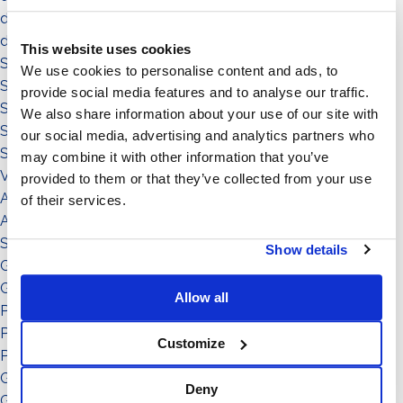
die umgebung
das territorium
This website uses cookies
Sistema a Vela 11°
We use cookies to personalise content and ads, to
Sistema Est-Ovest
provide social media features and to analyse our traffic.
Sistema a Vela
We also share information about your use of our site with
Sistema Connect
our social media, advertising and analytics partners who
Sistema Standard
may combine it with other information that you’ve
Video illustrativi
provided to them or that they’ve collected from your use
Accessori
of their services.
Accessorio
Sistema
Show details
Grado di inclinazione: 11°
Grado di inclinazione: 12°
Allow all
Potenza: da 151 a in su
Potenza: da 0 a 50
Customize
Potenza: da 51 a 150
Grado di inclinazione: 30°
Deny
Grado di inclinazione: 15°