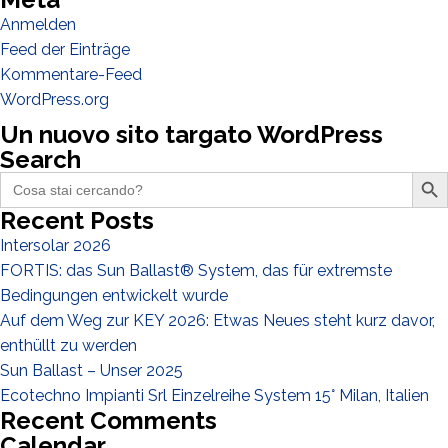
Anmelden
Andere
Feed der Einträge
Kommentare-Feed
WordPress.org
Un nuovo sito targato WordPress
Search
Search Butto
Search
for:
Recent Posts
Intersolar 2026
FORTIS: das Sun Ballast® System, das für extremste
Ich habe die
Datenschutzbestimmungen gelesen und akzeptiere
Bedingungen entwickelt wurde
sie*
Auf dem Weg zur KEY 2026: Etwas Neues steht kurz davor,
enthüllt zu werden
Sun Ballast – Unser 2025
Ecotechno Impianti Srl Einzelreihe System 15° Milan, Italien
Recent Comments
Calendar