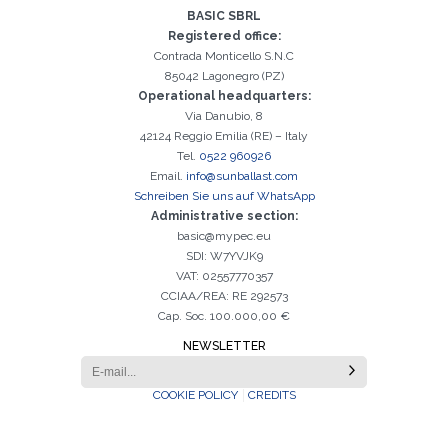
BASIC SBRL
Registered office:
Contrada Monticello S.N.C
85042 Lagonegro (PZ)
Operational headquarters:
Via Danubio, 8
42124 Reggio Emilia (RE) – Italy
Tel.
0522 960926
Email.
info@sunballast.com
Schreiben Sie uns auf WhatsApp
Administrative section:
basic@mypec.eu
SDI: W7YVJK9
VAT: 02557770357
CCIAA/REA: RE 292573
Cap. Soc. 100.000,00 €
NEWSLETTER
COOKIE POLICY
CREDITS