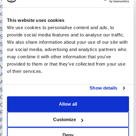
die gemeinde
die umgebung
This website uses cookies
das territorium
We use cookies to personalise content and ads, to
Sistema a Vela 11°
provide social media features and to analyse our traffic.
Sistema Est-Ovest
We also share information about your use of our site with
Sistema a Vela
our social media, advertising and analytics partners who
Sistema Connect
may combine it with other information that you’ve
Sistema Standard
provided to them or that they’ve collected from your use
Video illustrativi
of their services.
Accessori
Accessorio
Show details
Sistema
Grado di inclinazione: 11°
Allow all
Grado di inclinazione: 12°
Potenza: da 151 a in su
Customize
Potenza: da 0 a 50
Potenza: da 51 a 150
Grado di inclinazione: 30°
Deny