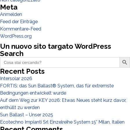
Meta
Verteiler
Anmelden
Andere
Feed der Einträge
Kommentare-Feed
WordPress.org
Un nuovo sito targato WordPress
Search
Search Butto
Search
for:
Recent Posts
Intersolar 2026
FORTIS: das Sun Ballast® System, das für extremste
Ich habe die
Datenschutzbestimmungen gelesen und akzeptiere
Bedingungen entwickelt wurde
sie*
Auf dem Weg zur KEY 2026: Etwas Neues steht kurz davor,
enthüllt zu werden
Sun Ballast – Unser 2025
Ecotechno Impianti Srl Einzelreihe System 15° Milan, Italien
Recent Comments