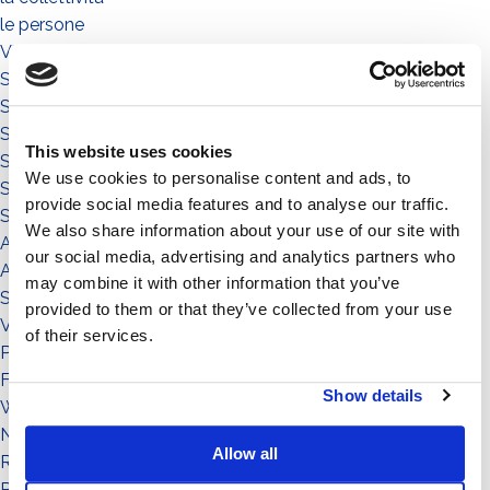
le persone
Video illustrativi
Sistema Standard
Sistema Connect
Sistema a Vela 5°
This website uses cookies
Sistema a Vela 11°
We use cookies to personalise content and ads, to
Sistema Est-Ovest
provide social media features and to analyse our traffic.
Sistemi
We also share information about your use of our site with
Accessori
our social media, advertising and analytics partners who
Accessorio
may combine it with other information that you’ve
Sistema
provided to them or that they’ve collected from your use
Visualizza nel Footer
of their services.
Prodotto
FAQ
Show details
Webinar
News
Allow all
Referenza
Potenza: da 0 a 50