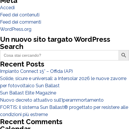
Meta
Accedi
Feed dei contenuti
Feed dei commenti
WordPress.org
Un nuovo sito targato WordPress
Search
DI COSA DI OCCUPI?*
Search Butto
Installatore
Search
for:
Progettista
Recent Posts
Impianto Connect 15° – Offida (AP)
EPC
Solide, sicure e universali: a Intersolar 2026 le nuove zavorre
Distributore
per fotovoltaico Sun Ballast
Altro
Sun Ballast Elite Magazine
Nuovo decreto attuativo sull’Iperammortamento
FORTIS: il sistema Sun Ballast® progettato per resistere alle
condizioni più estreme
Recent Comments
Calendar