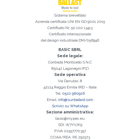
Sistema brevettato
Azienda certificata
UNI EN ISO 9001 2015
Certificato Nr. 50 100 13413
Certificato Internazionale
del design industriale DM/056946
BASIC SBRL
Sede legale:
Contrada Monticello S.N.C
85042 Lagonegro (PZ)
Sede operativa
Via Danubio, 8
42124 Reggio Emilia (RE) – Italia
Tel.
0522 960926
Email.
info@sunballast.com
Scrivici su WhatsApp
Sezione amministrativa:
basic@mypec.eu
SDI: W7YVJK9
P.IVA 02557770357
CCIAA/REA: RE 292573