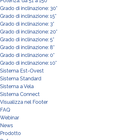
Potenza: da 51 a 150
Grado di inclinazione: 30°
Grado di inclinazione: 15°
Grado di inclinazione: 3°
WIE GEHT'S?*
Grado di inclinazione: 20°
Installateur
Grado di inclinazione: 5°
Designer
Grado di inclinazione: 8°
EPC
Grado di inclinazione: 0°
Grado di inclinazione: 10°
Verteiler
Sistema Est-Ovest
Andere
Sistema Standard
Sistema a Vela
Sistema Connect
Visualizza nel Footer
FAQ
Webinar
News
Prodotto