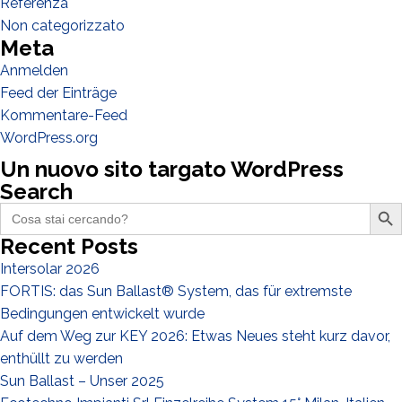
Referenza
Non categorizzato
Meta
Anmelden
Feed der Einträge
Ich habe die
Datenschutzbestimmungen gelesen und akzeptiere
Kommentare-Feed
sie*
WordPress.org
Un nuovo sito targato WordPress
Search
Search Butto
Search
for:
Recent Posts
Intersolar 2026
FORTIS: das Sun Ballast® System, das für extremste
Bedingungen entwickelt wurde
Auf dem Weg zur KEY 2026: Etwas Neues steht kurz davor,
enthüllt zu werden
Sun Ballast – Unser 2025