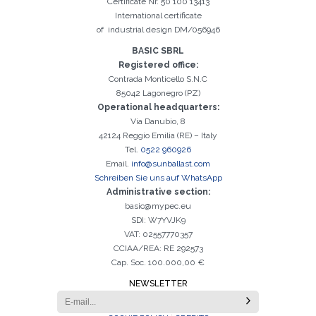
Certificate Nr. 50 100 13413
International certificate
of industrial design DM/056946
BASIC SBRL
Registered office:
Contrada Monticello S.N.C
85042 Lagonegro (PZ)
Operational headquarters:
Via Danubio, 8
42124 Reggio Emilia (RE) – Italy
Tel.
0522 960926
Email.
info@sunballast.com
Schreiben Sie uns auf WhatsApp
Administrative section:
basic@mypec.eu
SDI: W7YVJK9
VAT: 02557770357
CCIAA/REA: RE 292573
Cap. Soc. 100.000,00 €
NEWSLETTER