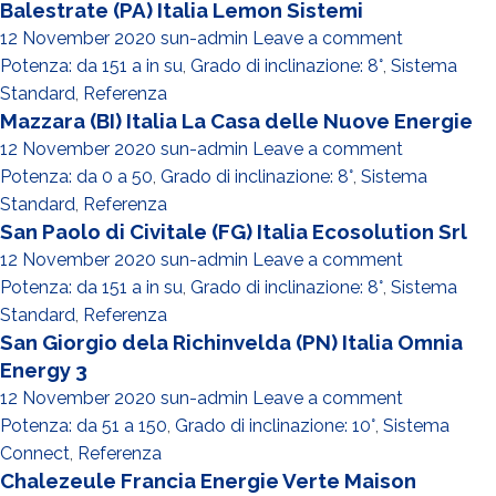
Balestrate (PA) Italia Lemon Sistemi
12 November 2020
sun-admin
Leave a comment
Potenza: da 151 a in su
,
Grado di inclinazione: 8°
,
Sistema
Standard
,
Referenza
Mazzara (BI) Italia La Casa delle Nuove Energie
12 November 2020
sun-admin
Leave a comment
Potenza: da 0 a 50
,
Grado di inclinazione: 8°
,
Sistema
Standard
,
Referenza
San Paolo di Civitale (FG) Italia Ecosolution Srl
12 November 2020
sun-admin
Leave a comment
Potenza: da 151 a in su
,
Grado di inclinazione: 8°
,
Sistema
Standard
,
Referenza
San Giorgio dela Richinvelda (PN) Italia Omnia
Energy 3
12 November 2020
sun-admin
Leave a comment
Potenza: da 51 a 150
,
Grado di inclinazione: 10°
,
Sistema
Connect
,
Referenza
Chalezeule Francia Energie Verte Maison