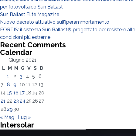
Progettista
per fotovoltaico Sun Ballast
EPC
Sun Ballast Elite Magazine
Nuovo decreto attuativo sull’Iperammortamento
Distributore
FORTIS: il sistema Sun Ballast® progettato per resistere alle
Altro
condizioni più estreme
Recent Comments
Calendar
Giugno 2021
L
M
M
G
V
S
D
1
2
3
4
5
6
7
8
9
10
11
12
13
14
15
16
17
18
19
20
21
22
23
24
25
26
27
28
29
30
« Mag
Lug »
Intersolar
Ho letto e accetto la
Privacy Policy*