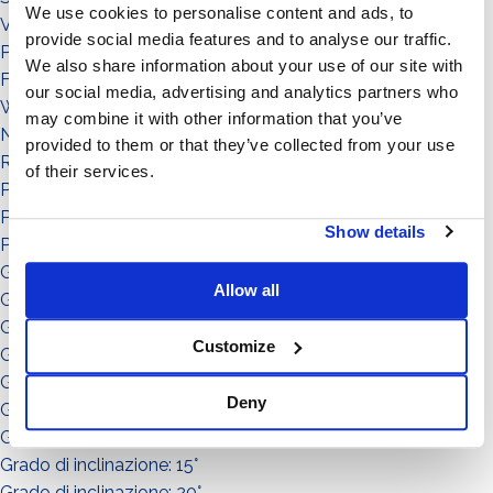
We use cookies to personalise content and ads, to
Visualizza nel Footer
provide social media features and to analyse our traffic.
Prodotto
We also share information about your use of our site with
FAQ
our social media, advertising and analytics partners who
Webinar
may combine it with other information that you’ve
News
provided to them or that they’ve collected from your use
Referenza
of their services.
Potenza: da 0 a 50
Potenza: da 51 a 150
Show details
Potenza: da 151 a in su
Grado di inclinazione: 0°
Allow all
Grado di inclinazione: 3°
Grado di inclinazione: 5°
Customize
Grado di inclinazione: 8°
Grado di inclinazione: 10°
Deny
Grado di inclinazione: 11°
Grado di inclinazione: 12°
Grado di inclinazione: 15°
Grado di inclinazione: 20°