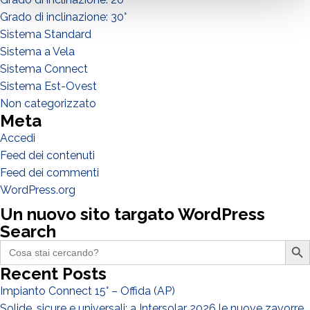
Grado di inclinazione: 30°
Sistema Standard
Sistema a Vela
Sistema Connect
Sistema Est-Ovest
Non categorizzato
Meta
Accedi
Feed dei contenuti
Feed dei commenti
WordPress.org
Un nuovo sito targato WordPress
Search
Search Butto
Search
for:
Recent Posts
DI COSA DI OCCUPI?*
Impianto Connect 15° – Offida (AP)
Installatore
Solide, sicure e universali: a Intersolar 2026 le nuove zavorre