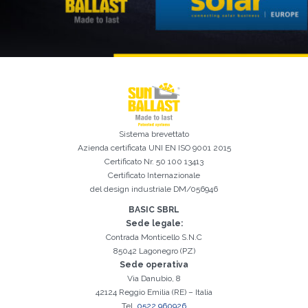
Iscrizione effettuata con successo. Verificare la propria casella e-
È indispensabile accettare la Privacy Policy
Spiacenti, si è verificato il seguente errore:
Il campo Cognome è obbligatorio
Il campo Telefono è obbligatorio
Il campo Azienda è obbligatorio
Il campo E-mail è obbligatorio
Il campo Nome è obbligatorio
Il campo Città è obbligatorio
E-mail inserita non valida
mail per procedere all'attivazione
Sistema brevettato
Azienda certificata
UNI EN ISO 9001 2015
Certificato Nr. 50 100 13413
Certificato Internazionale
del design industriale DM/056946
BASIC SBRL
Sede legale:
Contrada Monticello S.N.C
85042 Lagonegro (PZ)
Sede operativa
Via Danubio, 8
42124 Reggio Emilia (RE) – Italia
Tel.
0522 960926