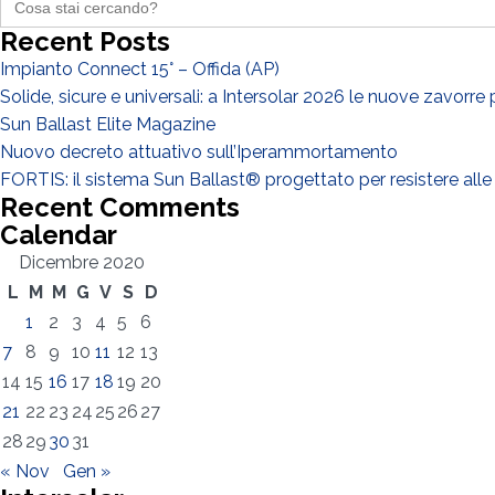
for:
Recent Posts
Impianto Connect 15° – Offida (AP)
Solide, sicure e universali: a Intersolar 2026 le nuove zavorre
Sun Ballast Elite Magazine
Nuovo decreto attuativo sull’Iperammortamento
FORTIS: il sistema Sun Ballast® progettato per resistere alle
Recent Comments
Calendar
Dicembre 2020
L
M
M
G
V
S
D
1
2
3
4
5
6
7
8
9
10
11
12
13
14
15
16
17
18
19
20
21
22
23
24
25
26
27
28
29
30
31
« Nov
Gen »